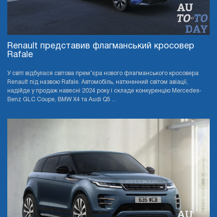
Renault представив флагманський кросовер
Rafale
У світі відбулася світова прем’єра нового флагманського кросовера
Renault під назвою Rafale. Автомобіль, натхненний світом авіації,
надійде у продаж навесні 2024 року і складе конкуренцію Mercedes-
Benz GLC Coupe, BMW X4 та Audi Q5 ...