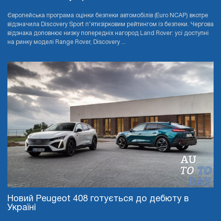
Європейська програма оцінки безпеки автомобілів (Euro NCAP) вкотре
відзначила Discovery Sport п’ятизірковим рейтингом із безпеки. Чергова
відзнака доповнює низку попередніх нагород Land Rover: усі доступні
на ринку моделі Range Rover, Discovery ...
Новий Peugeot 408 готується до дебюту в
Україні