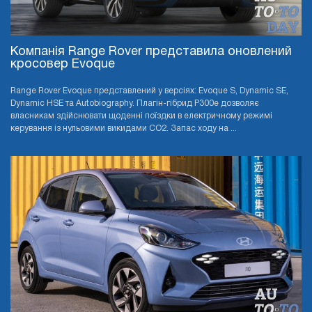
Компанія Range Rover представила оновлений
кросовер Evoque
Range Rover Evoque представлений у версіях: Evoque S, Dynamic SE,
Dynamic HSE та Autobiography. Плагін-гібрид P300e дозволяє
власникам здійснювати щоденні поїздки в електричному режимі
керування із нульовими викидами CO2. Запас ходу на ...