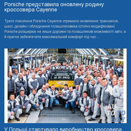
Porsche представила оновлену родину
кроссовера Cayenne
Третє покоління Porsche Cayenne отримало оновлення: трансмісія,
шасі, дизайн і обладнання позашляховика істотно модифіковані.
Porsche розширює не лише дорожні та позашляхові можливості авто, а
й прагне забезпечити максимальний комфорт під час ...
У Польщі стартувало виробництво кросовера