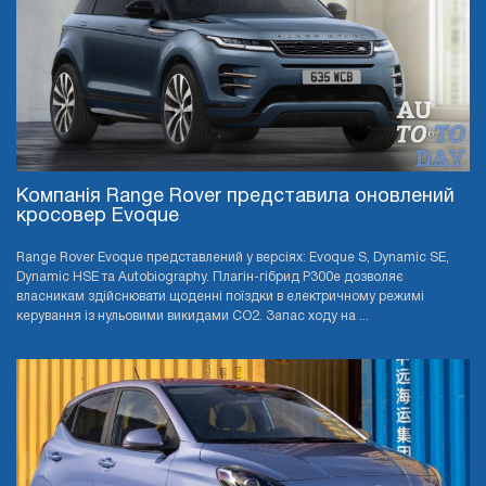
Компанія Range Rover представила оновлений
кросовер Evoque
Range Rover Evoque представлений у версіях: Evoque S, Dynamic SE,
Dynamic HSE та Autobiography. Плагін-гібрид P300e дозволяє
власникам здійснювати щоденні поїздки в електричному режимі
керування із нульовими викидами CO2. Запас ходу на ...