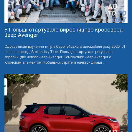
У Польщі стартувало виробництво кросовера
Jeep Avenger
Одразу після вручення титулу Європейського автомобіля року 2023, 31
січня на заводі Stellantis у Тихи, Польща, стартувало регулярне
виробництво нового Jeep Avenger. Компактний Jeep Avenger є
ключовим елементом глобальної стратегії електрифікації ...