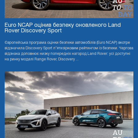
Euro NCAP оцінив безпеку оновленого Land
Rover Discovery Sport
Європейська програма оцінки безпеки автомобілів (Euro NCAP) вкотре
відзначила Discovery Sport п’ятизірковим рейтингом із безпеки. Чергова
відзнака доповнює низку попередніх нагород Land Rover: усі доступні
на ринку моделі Range Rover, Discovery ...