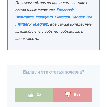
Подписывайтесь на наши ленты в таких
социальных сетях как,
Facebook
,
Вконтакте
,
Instagram
,
Pinterest
,
Yandex Zen
,
Twitter
и
Telegram
: все самые интересные
автомобильные события собранные в
одном месте.
Была ли эта статья полезна?
Да
Нет