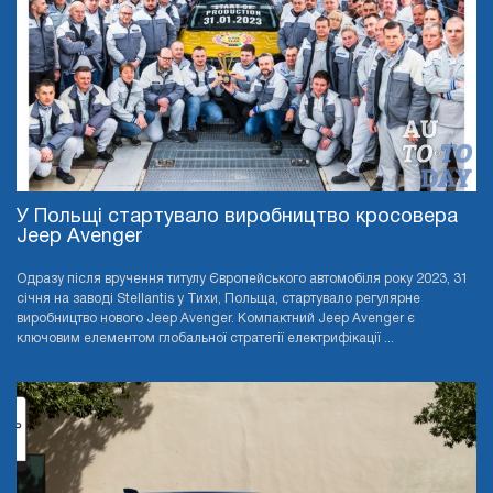
У Польщі стартувало виробництво кросовера
Jeep Avenger
Одразу після вручення титулу Європейського автомобіля року 2023, 31
січня на заводі Stellantis у Тихи, Польща, стартувало регулярне
виробництво нового Jeep Avenger. Компактний Jeep Avenger є
ключовим елементом глобальної стратегії електрифікації ...