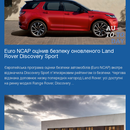
Euro NCAP оцінив безпеку оновленого Land
Rover Discovery Sport
Європейська програма оцінки безпеки автомобілів (Euro NCAP) вкотре
відзначила Discovery Sport п’ятизірковим рейтингом із безпеки. Чергова
відзнака доповнює низку попередніх нагород Land Rover: усі доступні
на ринку моделі Range Rover, Discovery ...