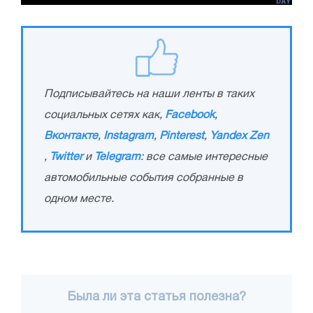
Подписывайтесь на наши ленты в таких
социальных сетях как,
Facebook
,
Вконтакте
,
Instagram
,
Pinterest
,
Yandex Zen
,
Twitter
и
Telegram
: все самые интересные
автомобильные события собранные в
одном месте.
Была ли эта статья полезна?