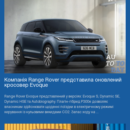
Компанія Range Rover представила оновлений
кросовер Evoque
Range Rover Evoque представлений у версіях: Evoque S, Dynamic SE,
Dynamic HSE та Autobiography. Плагін-гібрид P300e дозволяє
власникам здійснювати щоденні поїздки в електричному режимі
керування із нульовими викидами CO2. Запас ходу на ...