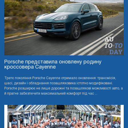
Porsche представила оновлену родину
кроссовера Cayenne
Третє покоління Porsche Cayenne отримало оновлення: трансмісія,
шасі, дизайн і обладнання позашляховика істотно модифіковані.
Porsche розширює не лише дорожні та позашляхові можливості авто, а
й прагне забезпечити максимальний комфорт під час ...