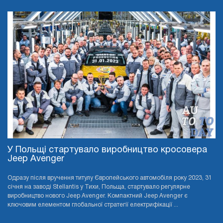
У Польщі стартувало виробництво кросовера
Jeep Avenger
Одразу після вручення титулу Європейського автомобіля року 2023, 31
січня на заводі Stellantis у Тихи, Польща, стартувало регулярне
виробництво нового Jeep Avenger. Компактний Jeep Avenger є
ключовим елементом глобальної стратегії електрифікації ...