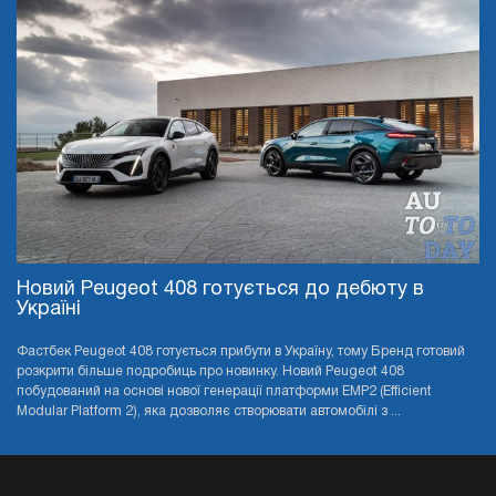
Новий Peugeot 408 готується до дебюту в
Україні
Фастбек Peugeot 408 готується прибути в Україну, тому Бренд готовий
розкрити більше подробиць про новинку. Новий Peugeot 408
побудований на основі нової генерації платформи EMP2 (Efficient
Modular Platform 2), яка дозволяє створювати автомобілі з ...