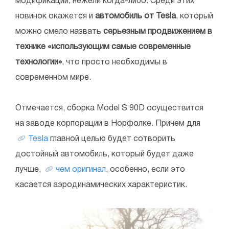
модификаций, нежели когда-либо. Среди этих
новинок окажется и
автомобиль от Tesla
, который
можно смело назвать
серьезным продвижением в
технике «использующим самые современные
технологии»
, что просто необходимы в
современном мире.
Отмечается, сборка Model S 90D осуществится
на заводе корпорации в Норфолке. Причем для
Tesla
главной целью будет сотворить
достойный автомобиль, который будет даже
лучше,
чем оригинал
, особенно, если это
касается аэродинамических характеристик.