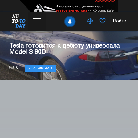
Войти
Tesla готовится к дебюту универсала
Model S 90D
0
31 Января 2018