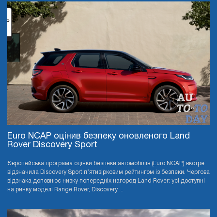
Euro NCAP оцінив безпеку оновленого Land
Rover Discovery Sport
Європейська програма оцінки безпеки автомобілів (Euro NCAP) вкотре
відзначила Discovery Sport п’ятизірковим рейтингом із безпеки. Чергова
відзнака доповнює низку попередніх нагород Land Rover: усі доступні
на ринку моделі Range Rover, Discovery ...