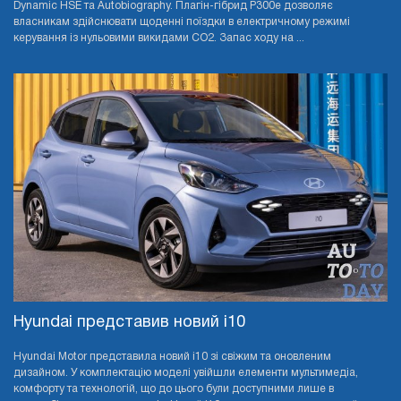
Dynamic HSE та Autobiography. Плагін-гібрид P300e дозволяє
власникам здійснювати щоденні поїздки в електричному режимі
керування із нульовими викидами CO2. Запас ходу на ...
Hyundai представив новий i10
Hyundai Motor представила новий i10 зі свіжим та оновленим
дизайном. У комплектацію моделі увійшли елементи мультимедіа,
комфорту та технологій, що до цього були доступними лише в