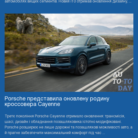
автомобілях вищих сегментів. Новий i10 отримав оновлення дизайну, ...
Porsche представила оновлену родину
кроссовера Cayenne
Третє покоління Porsche Cayenne отримало оновлення: трансмісія,
шасі, дизайн і обладнання позашляховика істотно модифіковані.
Porsche розширює не лише дорожні та позашляхові можливості авто, а
й прагне забезпечити максимальний комфорт під час ...