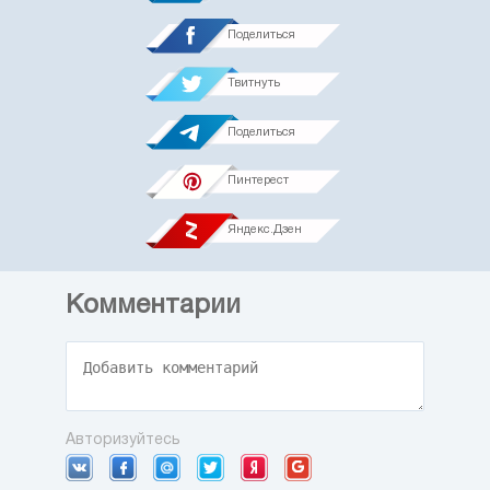
Поделиться
Твитнуть
Поделиться
Пинтерест
Яндекс.Дзен
Комментарии
Авторизуйтесь