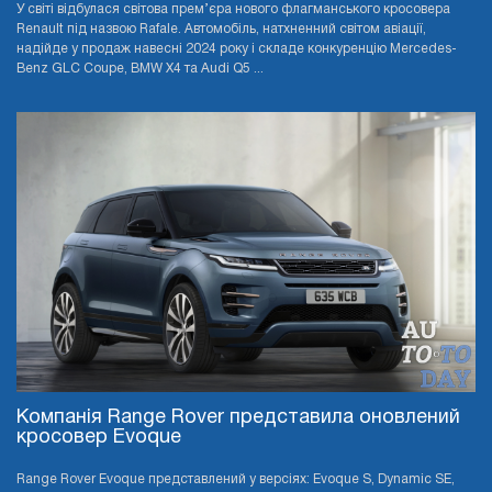
У світі відбулася світова прем’єра нового флагманського кросовера
Renault під назвою Rafale. Автомобіль, натхненний світом авіації,
надійде у продаж навесні 2024 року і складе конкуренцію Mercedes-
Benz GLC Coupe, BMW X4 та Audi Q5 ...
Компанія Range Rover представила оновлений
кросовер Evoque
Range Rover Evoque представлений у версіях: Evoque S, Dynamic SE,