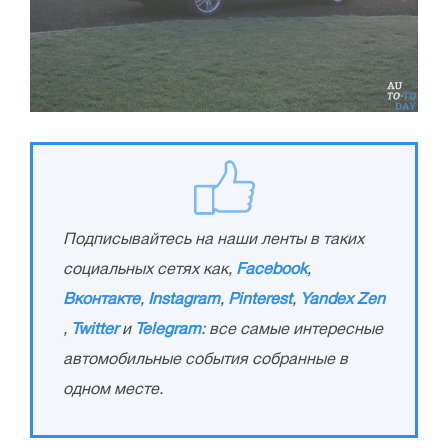
Подписывайтесь на наши ленты в таких
социальных сетях как,
Facebook
,
Вконтакте
,
Instagram
,
Pinterest
,
Yandex Zen
,
Twitter
и
Telegram
: все самые интересные
автомобильные события собранные в
одном месте.