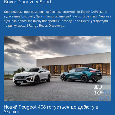
Rover Discovery Sport
Європейська програма оцінки безпеки автомобілів (Euro NCAP) вкотре
відзначила Discovery Sport п’ятизірковим рейтингом із безпеки. Чергова
відзнака доповнює низку попередніх нагород Land Rover: усі доступні
на ринку моделі Range Rover, Discovery ...
Новий Peugeot 408 готується до дебюту в
Україні