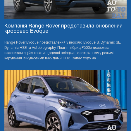
Компанія Range Rover представила оновлений
кросовер Evoque
Range Rover Evoque представлений у версіях: Evoque S, Dynamic SE,
Dynamic HSE та Autobiography. Плагін-гібрид P300e дозволяє
власникам здійснювати щоденні поїздки в електричному режимі
керування із нульовими викидами CO2. Запас ходу на ...