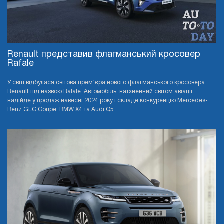
Renault представив флагманський кросовер
Rafale
У світі відбулася світова прем’єра нового флагманського кросовера
Renault під назвою Rafale. Автомобіль, натхненний світом авіації,
надійде у продаж навесні 2024 року і складе конкуренцію Mercedes-
Benz GLC Coupe, BMW X4 та Audi Q5 ...