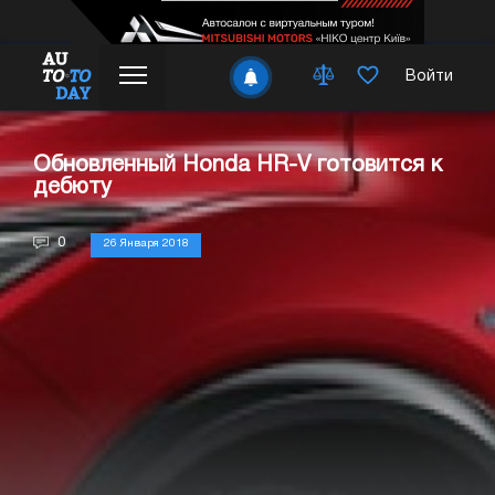
Войти
Обновленный Honda HR-V готовится к
дебюту
0
26 Января 2018