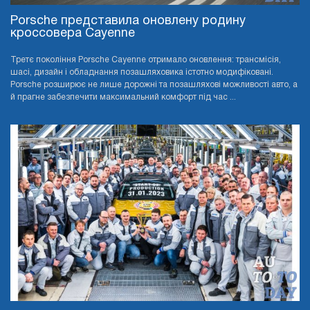
Porsche представила оновлену родину
кроссовера Cayenne
Третє покоління Porsche Cayenne отримало оновлення: трансмісія,
шасі, дизайн і обладнання позашляховика істотно модифіковані.
Porsche розширює не лише дорожні та позашляхові можливості авто, а
й прагне забезпечити максимальний комфорт під час ...