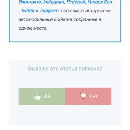
Вконтакте
,
Instagram
,
Pinterest
,
Yandex Zen
,
Twitter
и
Telegram
: все самые интересные
автомобильные события собранные в
одном месте.
Была ли эта статья полезна?
Да
Нет