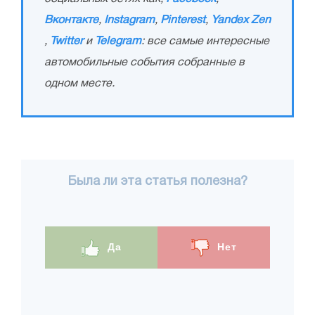
Вконтакте
,
Instagram
,
Pinterest
,
Yandex Zen
,
Twitter
и
Telegram
: все самые интересные
автомобильные события собранные в
одном месте.
Была ли эта статья полезна?
Да
Нет