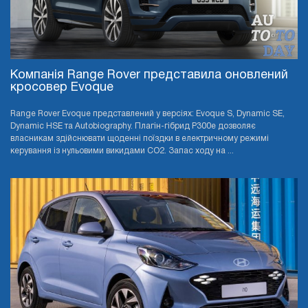
Компанія Range Rover представила оновлений
кросовер Evoque
Range Rover Evoque представлений у версіях: Evoque S, Dynamic SE,
Dynamic HSE та Autobiography. Плагін-гібрид P300e дозволяє
власникам здійснювати щоденні поїздки в електричному режимі
керування із нульовими викидами CO2. Запас ходу на ...