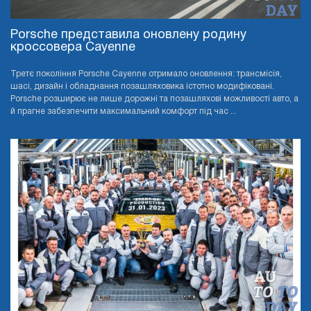
Porsche представила оновлену родину
кроссовера Cayenne
Третє покоління Porsche Cayenne отримало оновлення: трансмісія,
шасі, дизайн і обладнання позашляховика істотно модифіковані.
Porsche розширює не лише дорожні та позашляхові можливості авто, а
й прагне забезпечити максимальний комфорт під час ...