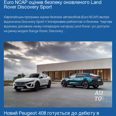
Euro NCAP оцінив безпеку оновленого Land
Rover Discovery Sport
Європейська програма оцінки безпеки автомобілів (Euro NCAP) вкотре
відзначила Discovery Sport п’ятизірковим рейтингом із безпеки. Чергова
відзнака доповнює низку попередніх нагород Land Rover: усі доступні
на ринку моделі Range Rover, Discovery ...
Новий Peugeot 408 готується до дебюту в