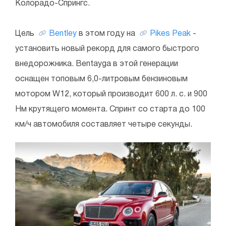
Колорадо-Спрингс.
Цель
Bentley
в этом году на
Pikes Peak
-
установить новый рекорд для самого быстрого
внедорожника. Bentayga в этой генерации
оснащен топовым 6,0-литровым бензиновым
мотором W12, который производит 600 л. с. и 900
Нм крутящего момента. Спринт со старта до 100
км/ч автомобиля составляет четыре секунды.