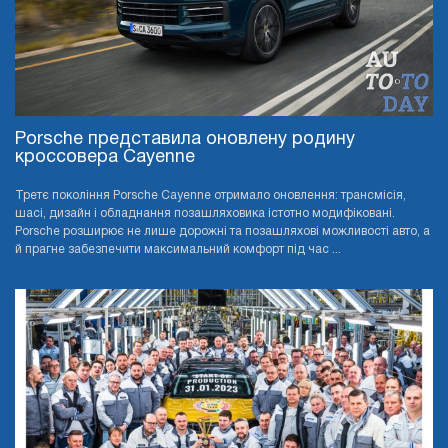
Porsche представила оновлену родину
кроссовера Cayenne
Третє покоління Porsche Cayenne отримало оновлення: трансмісія,
шасі, дизайн і обладнання позашляховика істотно модифіковані.
Porsche розширює не лише дорожні та позашляхові можливості авто, а
й прагне забезпечити максимальний комфорт під час ...