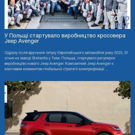
У Польщі стартувало виробництво кросовера
Jeep Avenger
Одразу після вручення титулу Європейського автомобіля року 2023, 31
січня на заводі Stellantis у Тихи, Польща, стартувало регулярне
виробництво нового Jeep Avenger. Компактний Jeep Avenger є
ключовим елементом глобальної стратегії електрифікації ...