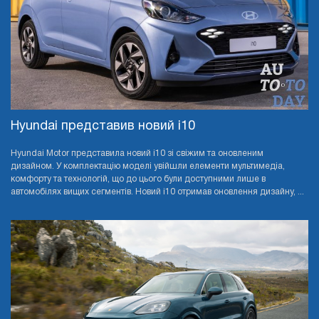
Hyundai представив новий i10
Hyundai Motor представила новий i10 зі свіжим та оновленим
дизайном. У комплектацію моделі увійшли елементи мультимедіа,
комфорту та технологій, що до цього були доступними лише в
автомобілях вищих сегментів. Новий i10 отримав оновлення дизайну, ...