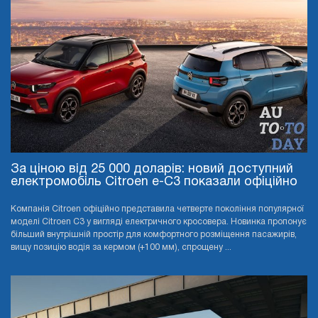
За ціною від 25 000 доларів: новий доступний
електромобіль Citroen e-C3 показали офіційно
Компанія Citroen офіційно представила четверте покоління популярної
моделі Citroen C3 у вигляді електричного кросовера. Новинка пропонує
більший внутрішній простір для комфортного розміщення пасажирів,
вищу позицію водія за кермом (+100 мм), спрощену ...