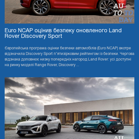
Euro NCAP оцінив безпеку оновленого Land
Rover Discovery Sport
Європейська програма оцінки безпеки автомобілів (Euro NCAP) вкотре
відзначила Discovery Sport п’ятизірковим рейтингом із безпеки. Чергова
відзнака доповнює низку попередніх нагород Land Rover: усі доступні
на ринку моделі Range Rover, Discovery ...