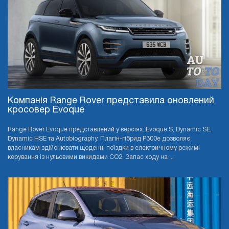
Компанія Range Rover представила оновлений
кросовер Evoque
Range Rover Evoque представлений у версіях: Evoque S, Dynamic SE,
Dynamic HSE та Autobiography. Плагін-гібрид P300e дозволяє
власникам здійснювати щоденні поїздки в електричному режимі
керування із нульовими викидами CO2. Запас ходу на ...