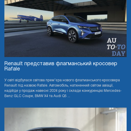
Renault представив флагманський кросовер
Rafale
У світі відбулася світова прем’єра нового флагманського кросовера
Renault під назвою Rafale. Автомобіль, натхненний світом авіації,
надійде у продаж навесні 2024 року і складе конкуренцію Mercedes-
Benz GLC Coupe, BMW X4 та Audi Q5 ...