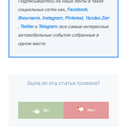
Подписывайтесь на наши ленты в таких
социальных сетях как,
Facebook
,
Вконтакте
,
Instagram
,
Pinterest
,
Yandex Zen
,
Twitter
и
Telegram
: все самые интересные
автомобильные события собранные в
одном месте.
Была ли эта статья полезна?
Да
Нет