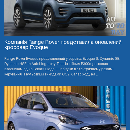
Компанія Range Rover представила оновлений
кросовер Evoque
Range Rover Evoque представлений у версіях: Evoque S, Dynamic SE,
Dynamic HSE та Autobiography. Плагін-гібрид P300e дозволяє
власникам здійснювати щоденні поїздки в електричному режимі
керування із нульовими викидами CO2. Запас ходу на ...