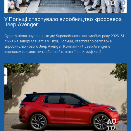
У Польщі стартувало виробництво кросовера
Jeep Avenger
Одразу після вручення титулу Європейського автомобіля року 2023, 31
січня на заводі Stellantis у Тихи, Польща, стартувало регулярне
виробництво нового Jeep Avenger. Компактний Jeep Avenger є
ключовим елементом глобальної стратегії електрифікації ...