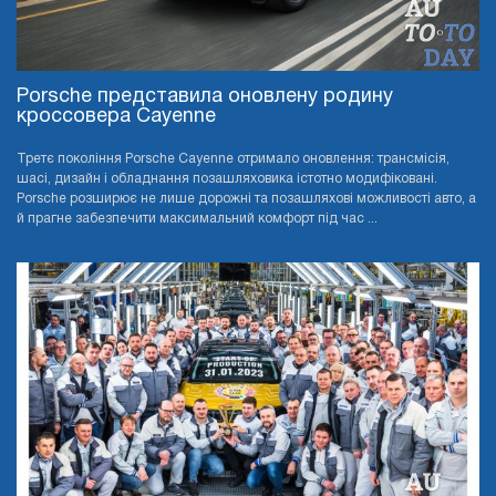
Porsche представила оновлену родину
кроссовера Cayenne
Третє покоління Porsche Cayenne отримало оновлення: трансмісія,
шасі, дизайн і обладнання позашляховика істотно модифіковані.
Porsche розширює не лише дорожні та позашляхові можливості авто, а
й прагне забезпечити максимальний комфорт під час ...