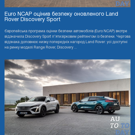
Euro NCAP оцінив безпеку оновленого Land
Rover Discovery Sport
Європейська програма оцінки безпеки автомобілів (Euro NCAP) вкотре
відзначила Discovery Sport п’ятизірковим рейтингом із безпеки. Чергова
відзнака доповнює низку попередніх нагород Land Rover: усі доступні
на ринку моделі Range Rover, Discovery ...