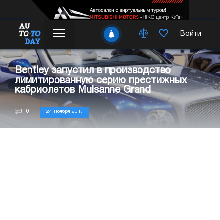
Войти
Bentley запустил в производство
лимитированную серию престижных
кабриолетов Mulsanne Grand
0
24 Ноября 2017