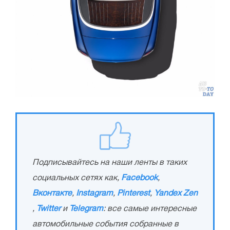
Подписывайтесь на наши ленты в таких
социальных сетях как,
Facebook
,
Вконтакте
,
Instagram
,
Pinterest
,
Yandex Zen
,
Twitter
и
Telegram
: все самые интересные
автомобильные события собранные в