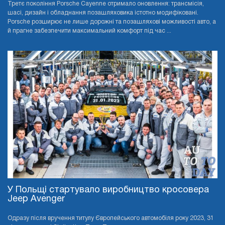
Третє покоління Porsche Cayenne отримало оновлення: трансмісія,
шасі, дизайн і обладнання позашляховика істотно модифіковані.
Porsche розширює не лише дорожні та позашляхові можливості авто, а
й прагне забезпечити максимальний комфорт під час ...
У Польщі стартувало виробництво кросовера
Jeep Avenger
Одразу після вручення титулу Європейського автомобіля року 2023, 31