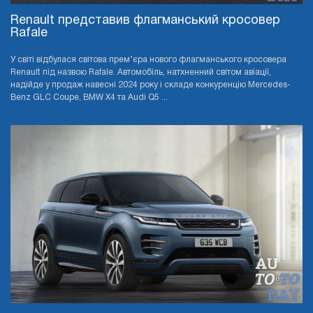
Renault представив флагманський кросовер
Rafale
У світі відбулася світова прем’єра нового флагманського кросовера
Renault під назвою Rafale. Автомобіль, натхненний світом авіації,
надійде у продаж навесні 2024 року і складе конкуренцію Mercedes-
Benz GLC Coupe, BMW X4 та Audi Q5 ...