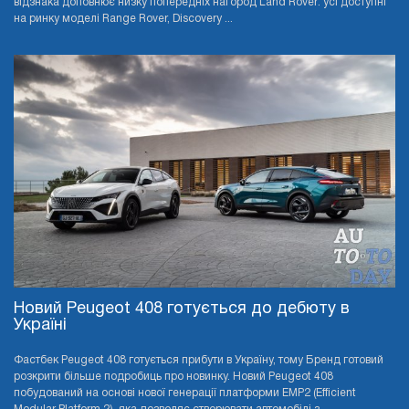
відзнака доповнює низку попередніх нагород Land Rover: усі доступні
на ринку моделі Range Rover, Discovery ...
Новий Peugeot 408 готується до дебюту в
Україні
Фастбек Peugeot 408 готується прибути в Україну, тому Бренд готовий
розкрити більше подробиць про новинку. Новий Peugeot 408
побудований на основі нової генерації платформи EMP2 (Efficient