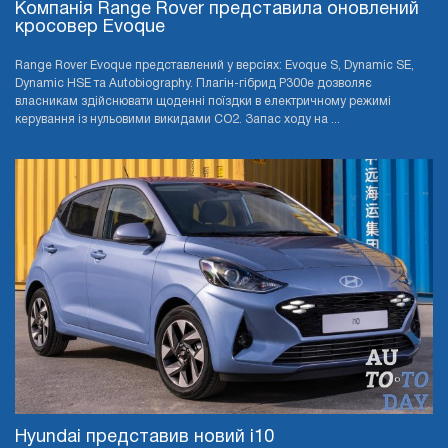
Компанія Range Rover представила оновлений
кросовер Evoque
Range Rover Evoque представлений у версіях: Evoque S, Dynamic SE,
Dynamic HSE та Autobiography. Плагін-гібрид P300e дозволяє
власникам здійснювати щоденні поїздки в електричному режимі
керування із нульовими викидами CO2. Запас ходу на ...
Hyundai представив новий i10