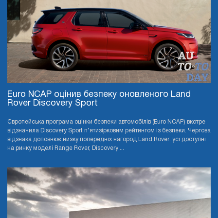
Euro NCAP оцінив безпеку оновленого Land
Rover Discovery Sport
Європейська програма оцінки безпеки автомобілів (Euro NCAP) вкотре
відзначила Discovery Sport п’ятизірковим рейтингом із безпеки. Чергова
відзнака доповнює низку попередніх нагород Land Rover: усі доступні
на ринку моделі Range Rover, Discovery ...