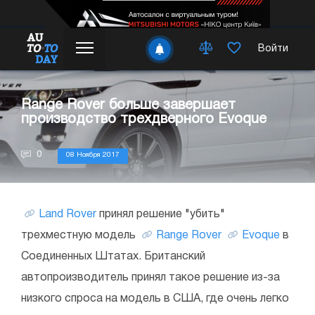
Войти
Range Rover больше завершает
производство трехдверного Evoque
0
08 Ноября 2017
Land Rover
принял решение "убить"
трехместную модель
Range Rover
Evoque
в
Соединенных Штатах. Британский
автопроизводитель принял такое решение из-за
низкого спроса на модель в США, где очень легко