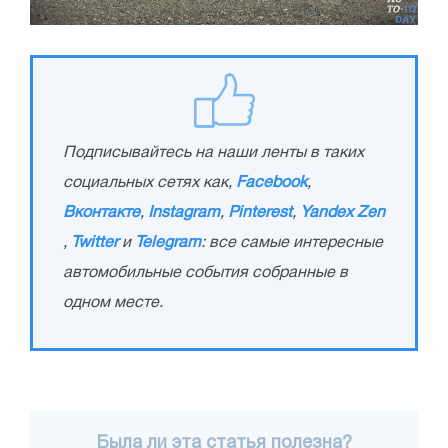
Подписывайтесь на наши ленты в таких
социальных сетях как,
Facebook
,
Вконтакте
,
Instagram
,
Pinterest
,
Yandex Zen
,
Twitter
и
Telegram
: все самые интересные
автомобильные события собранные в
одном месте.
Была ли эта статья полезна?