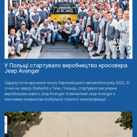
У Польщі стартувало виробництво кросовера
Jeep Avenger
Одразу після вручення титулу Європейського автомобіля року 2023, 31
січня на заводі Stellantis у Тихи, Польща, стартувало регулярне
виробництво нового Jeep Avenger. Компактний Jeep Avenger є
ключовим елементом глобальної стратегії електрифікації ...