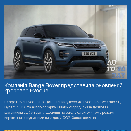
Компанія Range Rover представила оновлений
кросовер Evoque
Range Rover Evoque представлений у версіях: Evoque S, Dynamic SE,
Dynamic HSE та Autobiography. Плагін-гібрид P300e дозволяє
власникам здійснювати щоденні поїздки в електричному режимі
керування із нульовими викидами CO2. Запас ходу на ...