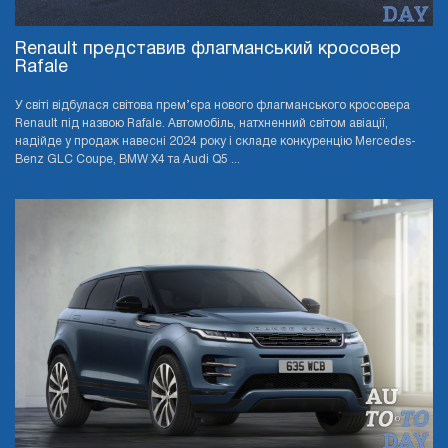
Renault представив флагманський кросовер
Rafale
У світі відбулася світова прем’єра нового флагманського кросовера
Renault під назвою Rafale. Автомобіль, натхненний світом авіації,
надійде у продаж навесні 2024 року і складе конкуренцію Mercedes-
Benz GLC Coupe, BMW X4 та Audi Q5 ...