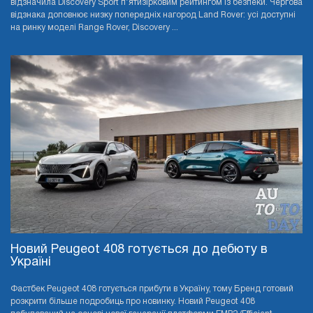
відзначила Discovery Sport п’ятизірковим рейтингом із безпеки. Чергова
відзнака доповнює низку попередніх нагород Land Rover: усі доступні
на ринку моделі Range Rover, Discovery ...
Новий Peugeot 408 готується до дебюту в
Україні
Фастбек Peugeot 408 готується прибути в Україну, тому Бренд готовий
розкрити більше подробиць про новинку. Новий Peugeot 408