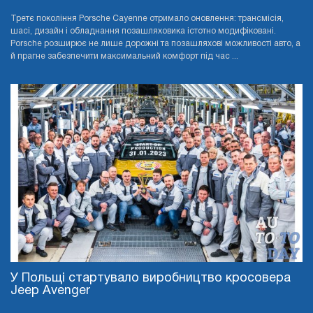
Третє покоління Porsche Cayenne отримало оновлення: трансмісія,
шасі, дизайн і обладнання позашляховика істотно модифіковані.
Porsche розширює не лише дорожні та позашляхові можливості авто, а
й прагне забезпечити максимальний комфорт під час ...
У Польщі стартувало виробництво кросовера
Jeep Avenger