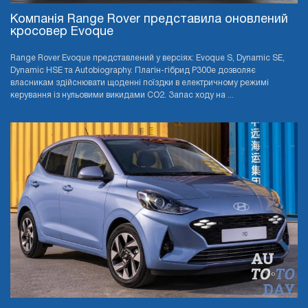
Компанія Range Rover представила оновлений
кросовер Evoque
Range Rover Evoque представлений у версіях: Evoque S, Dynamic SE,
Dynamic HSE та Autobiography. Плагін-гібрид P300e дозволяє
власникам здійснювати щоденні поїздки в електричному режимі
керування із нульовими викидами CO2. Запас ходу на ...