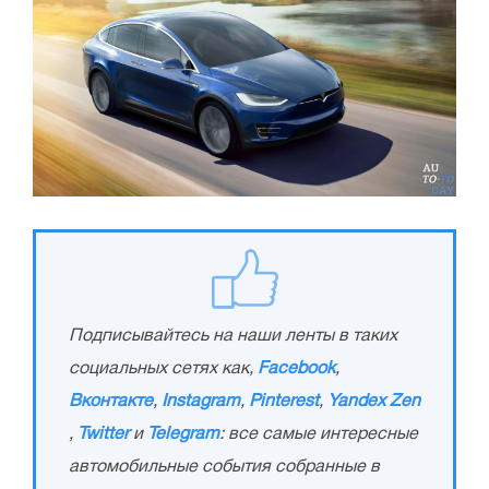
Подписывайтесь на наши ленты в таких
социальных сетях как,
Facebook
,
Вконтакте
,
Instagram
,
Pinterest
,
Yandex Zen
,
Twitter
и
Telegram
: все самые интересные
автомобильные события собранные в