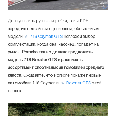
Доступны как ручные коробки, так и PDK-
передачи с двойным сцеплением, обеспечивая
модели
718 Cayman GTS
неплохой выбор
комплектации, когда она, наконец, попадет на
рынок.
Porsche также должна предложить
модель 718 Boxster GTS и расширить
ассортимент спортивных автомобилей среднего
класса
. Ожидайте, что Porsche покажет новые
автомобили 718 Cayman и
Boxster GTS
этой
осенью.