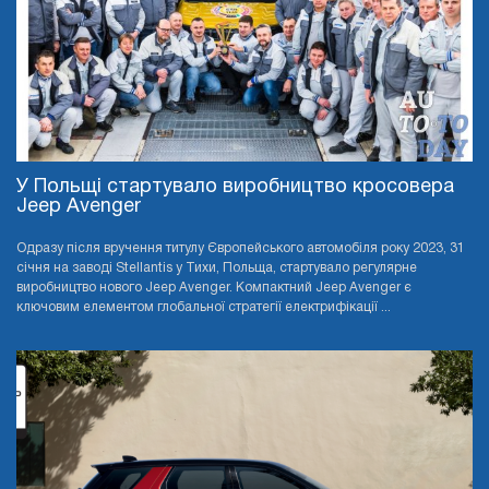
У Польщі стартувало виробництво кросовера
Jeep Avenger
Одразу після вручення титулу Європейського автомобіля року 2023, 31
січня на заводі Stellantis у Тихи, Польща, стартувало регулярне
виробництво нового Jeep Avenger. Компактний Jeep Avenger є
ключовим елементом глобальної стратегії електрифікації ...