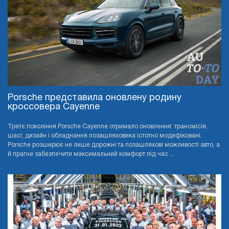
Porsche представила оновлену родину
кроссовера Cayenne
Третє покоління Porsche Cayenne отримало оновлення: трансмісія,
шасі, дизайн і обладнання позашляховика істотно модифіковані.
Porsche розширює не лише дорожні та позашляхові можливості авто, а
й прагне забезпечити максимальний комфорт під час ...