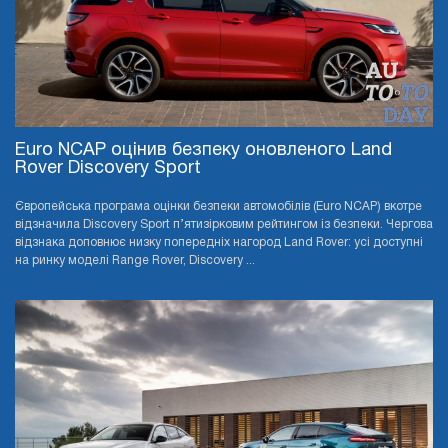
Euro NCAP оцінив безпеку оновленого Land
Rover Discovery Sport
Європейська програма оцінки безпеки автомобілів (Euro NCAP) вкотре
відзначила Discovery Sport п’ятизірковим рейтингом із безпеки. Чергова
відзнака доповнює низку попередніх нагород Land Rover: усі доступні
на ринку моделі Range Rover, Discovery ...