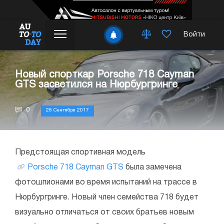
Войти
Новый спорткар Porsche 718 Cayman
GTS засветился на Нюрбургринге
0
26 Сентября 2017
Предстоящая спортивная модель
Porsche 718 Cayman GTS
была замечена
фотошпионами во время испытаний на трассе в
Нюрбургринге. Новый член семейства 718 будет
визуально отличаться от своих братьев новым