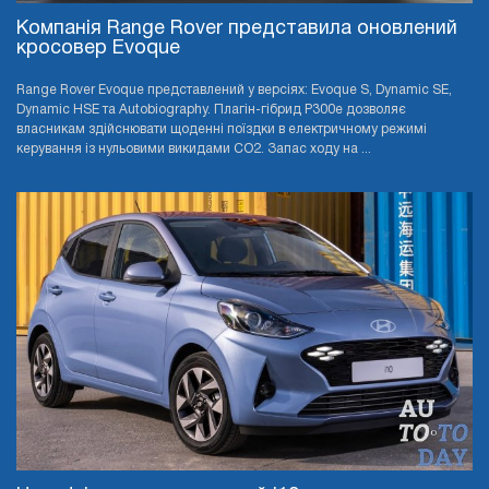
Компанія Range Rover представила оновлений
кросовер Evoque
Range Rover Evoque представлений у версіях: Evoque S, Dynamic SE,
Dynamic HSE та Autobiography. Плагін-гібрид P300e дозволяє
власникам здійснювати щоденні поїздки в електричному режимі
керування із нульовими викидами CO2. Запас ходу на ...