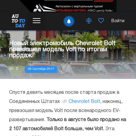
Войти
Новый электромобиль Chevrolet Bolt
превзошел модель Volt по итогам
продаж
0
08 Сентября 2017
Спустя девять месяцев после старта продаж в
Соединенных Штатах
Chevrolet Bolt
, наконец,
превзошел модель Volt после всенародного EV-
развертывания.
Только в августе было продано на
2 107 автомобилей Bolt больше, чем Volt
. Эта