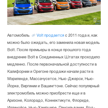
Автомобиль
Volt продается
с 2011 года и, как
можно было ожидать, его заменила новая модель
Bolt. После премьеры в конце прошлого года
внедрение Bolt в Соединенных Штатах проходило
медленно. После первоначальной доступности в
Калифорнии и Орегоне продажи начали расти в
Мэриленде, Массачусетсе, Нью-Джерси, Нью-
Йорке, Виргинии и Вашингтоне. Сейчас популярный
электромобиль можно приобрести еще и в
Аризоне, Колорадо, Коннектикуте, Флориде,
Иллинойсе, Нью-Хэмпшире, Пенсильвании, Род-