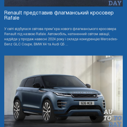
Renault представив флагманський кросовер
Rafale
У світі відбулася світова прем’єра нового флагманського кросовера
Renault під назвою Rafale. Автомобіль, натхненний світом авіації,
надійде у продаж навесні 2024 року і складе конкуренцію Mercedes-
Benz GLC Coupe, BMW X4 та Audi Q5 ...