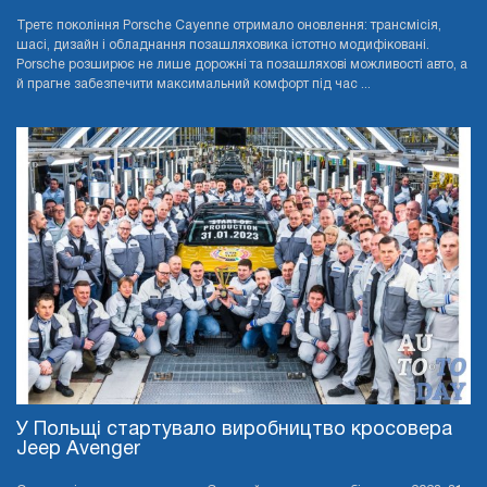
Третє покоління Porsche Cayenne отримало оновлення: трансмісія,
шасі, дизайн і обладнання позашляховика істотно модифіковані.
Porsche розширює не лише дорожні та позашляхові можливості авто, а
й прагне забезпечити максимальний комфорт під час ...
У Польщі стартувало виробництво кросовера
Jeep Avenger