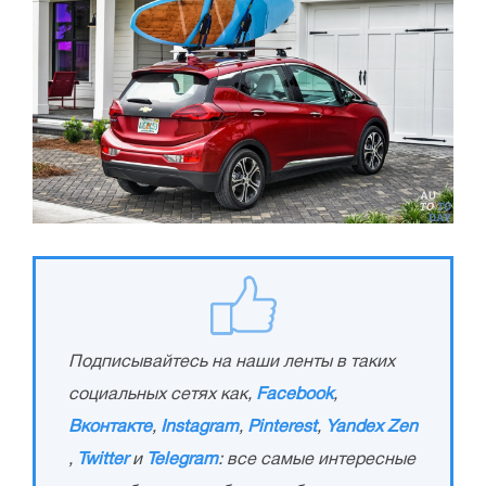
Подписывайтесь на наши ленты в таких
социальных сетях как,
Facebook
,
Вконтакте
,
Instagram
,
Pinterest
,
Yandex Zen
,
Twitter
и
Telegram
: все самые интересные