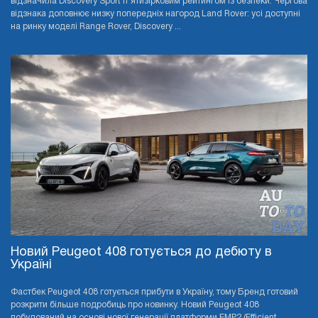
відзначила Discovery Sport п’ятизірковим рейтингом із безпеки. Чергова
відзнака доповнює низку попередніх нагород Land Rover: усі доступні
на ринку моделі Range Rover, Discovery ...
Новий Peugeot 408 готується до дебюту в
Україні
Фастбек Peugeot 408 готується прибути в Україну, тому Бренд готовий
розкрити більше подробиць про новинку. Новий Peugeot 408
побудований на основі нової генерації платформи EMP2 (Efficient