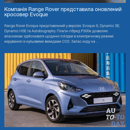
Компанія Range Rover представила оновлений
кросовер Evoque
Range Rover Evoque представлений у версіях: Evoque S, Dynamic SE,
Dynamic HSE та Autobiography. Плагін-гібрид P300e дозволяє
власникам здійснювати щоденні поїздки в електричному режимі
керування із нульовими викидами CO2. Запас ходу на ...