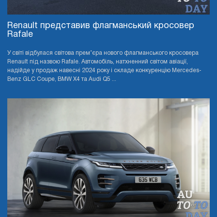
Renault представив флагманський кросовер
Rafale
У світі відбулася світова прем’єра нового флагманського кросовера
Renault під назвою Rafale. Автомобіль, натхненний світом авіації,
надійде у продаж навесні 2024 року і складе конкуренцію Mercedes-
Benz GLC Coupe, BMW X4 та Audi Q5 ...