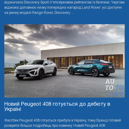
відзначила Discovery Sport п’ятизірковим рейтингом із безпеки. Чергова
відзнака доповнює низку попередніх нагород Land Rover: усі доступні
на ринку моделі Range Rover, Discovery ...
Новий Peugeot 408 готується до дебюту в
Україні
Фастбек Peugeot 408 готується прибути в Україну, тому Бренд готовий
розкрити більше подробиць про новинку. Новий Peugeot 408