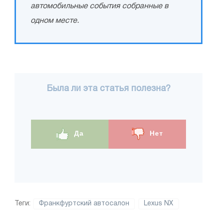
автомобильные события собранные в
одном месте.
Была ли эта статья полезна?
Да
Нет
Теги:
Франкфуртский автосалон
Lexus NX