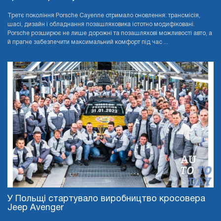
Третє покоління Porsche Cayenne отримало оновлення: трансмісія,
шасі, дизайн і обладнання позашляховика істотно модифіковані.
Porsche розширює не лише дорожні та позашляхові можливості авто, а
й прагне забезпечити максимальний комфорт під час ...
У Польщі стартувало виробництво кросовера
Jeep Avenger