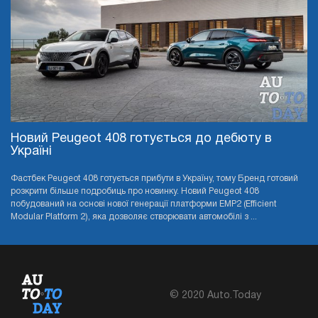
Новий Peugeot 408 готується до дебюту в
Україні
Фастбек Peugeot 408 готується прибути в Україну, тому Бренд готовий
розкрити більше подробиць про новинку. Новий Peugeot 408
побудований на основі нової генерації платформи EMP2 (Efficient
Modular Platform 2), яка дозволяє створювати автомобілі з ...
© 2020 Auto.Today