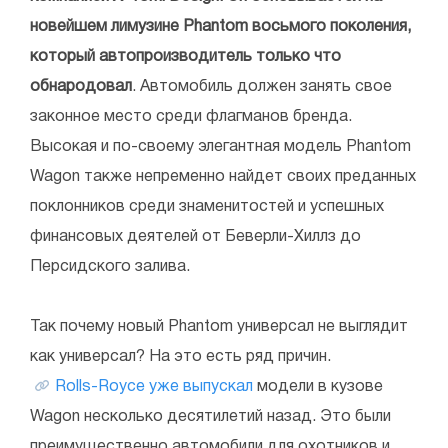
новейшем лимузине Phantom восьмого поколения,
который автопроизводитель только что
обнародовал
. Автомобиль должен занять свое
законное место среди флагманов бренда.
Высокая и по-своему элегантная модель Phantom
Wagon также непременно найдет своих преданных
поклонников среди знаменитостей и успешных
финансовых деятелей от Беверли-Хиллз до
Персидского залива.
Так почему новый Phantom универсал не выглядит
как универсал? На это есть ряд причин.
Rolls-Royce уже выпускал
модели в кузове
Wagon несколько десятилетий назад. Это были
преимущественно автомобили для охотников и