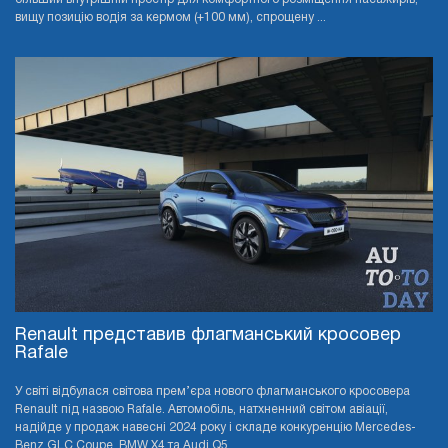
вищу позицію водія за кермом (+100 мм), спрощену ...
Renault представив флагманський кросовер
Rafale
У світі відбулася світова прем’єра нового флагманського кросовера
Renault під назвою Rafale. Автомобіль, натхненний світом авіації,
надійде у продаж навесні 2024 року і складе конкуренцію Mercedes-
Benz GLC Coupe, BMW X4 та Audi Q5 ...