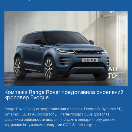
Компанія Range Rover представила оновлений
кросовер Evoque
Range Rover Evoque представлений у версіях: Evoque S, Dynamic SE,
Dynamic HSE та Autobiography. Плагін-гібрид P300e дозволяє
власникам здійснювати щоденні поїздки в електричному режимі
керування із нульовими викидами CO2. Запас ходу на ...