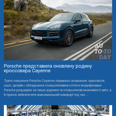
Porsche представила оновлену родину
кроссовера Cayenne
Третє покоління Porsche Cayenne отримало оновлення: трансмісія,
шасі, дизайн і обладнання позашляховика істотно модифіковані.
Porsche розширює не лише дорожні та позашляхові можливості авто, а
й прагне забезпечити максимальний комфорт під час ...