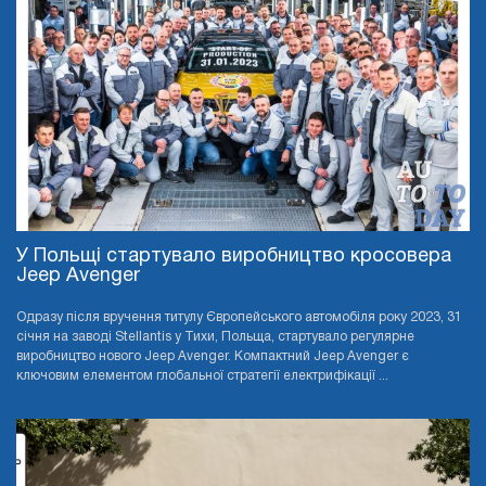
У Польщі стартувало виробництво кросовера
Jeep Avenger
Одразу після вручення титулу Європейського автомобіля року 2023, 31
січня на заводі Stellantis у Тихи, Польща, стартувало регулярне
виробництво нового Jeep Avenger. Компактний Jeep Avenger є
ключовим елементом глобальної стратегії електрифікації ...