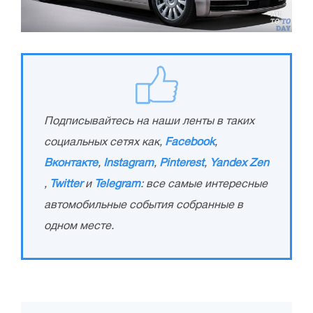
Подписывайтесь на наши ленты в таких
социальных сетях как,
Facebook
,
Вконтакте
,
Instagram
,
Pinterest
,
Yandex Zen
,
Twitter
и
Telegram
: все самые интересные
автомобильные события собранные в
одном месте.