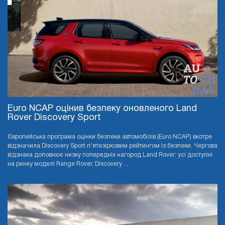
Euro NCAP оцінив безпеку оновленого Land
Rover Discovery Sport
Європейська програма оцінки безпеки автомобілів (Euro NCAP) вкотре
відзначила Discovery Sport п’ятизірковим рейтингом із безпеки. Чергова
відзнака доповнює низку попередніх нагород Land Rover: усі доступні
на ринку моделі Range Rover, Discovery ...