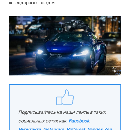
легендарного злодея.
Подписывайтесь на наши ленты в таких
социальных сетях как,
Facebook
,
Вконтакте
,
Instagram
,
Pinterest
,
Yandex Zen