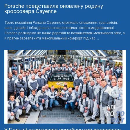
Porsche представила оновлену родину
кроссовера Cayenne
Третє покоління Porsche Cayenne отримало оновлення: трансмісія,
шасі, дизайн і обладнання позашляховика істотно модифіковані.
Porsche розширює не лише дорожні та позашляхові можливості авто, а
й прагне забезпечити максимальний комфорт під час ...