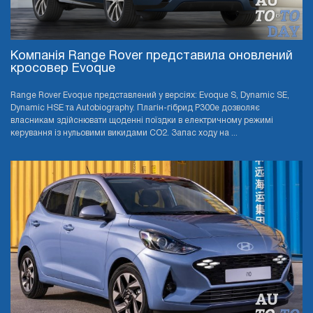
Компанія Range Rover представила оновлений
кросовер Evoque
Range Rover Evoque представлений у версіях: Evoque S, Dynamic SE,
Dynamic HSE та Autobiography. Плагін-гібрид P300e дозволяє
власникам здійснювати щоденні поїздки в електричному режимі
керування із нульовими викидами CO2. Запас ходу на ...