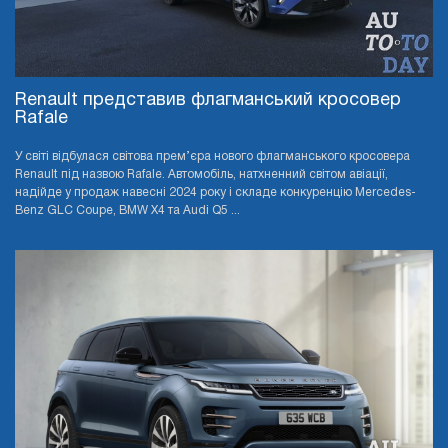
Renault представив флагманський кросовер
Rafale
У світі відбулася світова прем’єра нового флагманського кросовера
Renault під назвою Rafale. Автомобіль, натхненний світом авіації,
надійде у продаж навесні 2024 року і складе конкуренцію Mercedes-
Benz GLC Coupe, BMW X4 та Audi Q5 ...