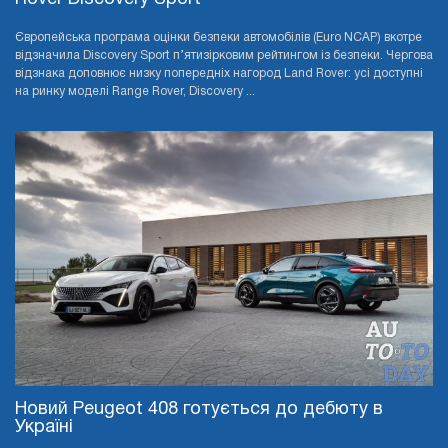
Європейська програма оцінки безпеки автомобілів (Euro NCAP) вкотре
відзначила Discovery Sport п’ятизірковим рейтингом із безпеки. Чергова
відзнака доповнює низку попередніх нагород Land Rover: усі доступні
на ринку моделі Range Rover, Discovery ...
Новий Peugeot 408 готується до дебюту в
Україні