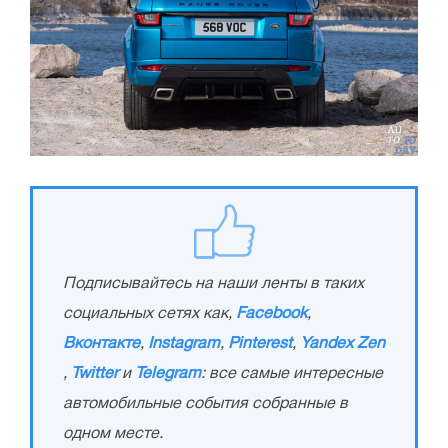
Подписывайтесь на наши ленты в таких
социальных сетях как,
Facebook
,
Вконтакте
,
Instagram
,
Pinterest
,
Yandex Zen
,
Twitter
и
Telegram
: все самые интересные
автомобильные события собранные в
одном месте.