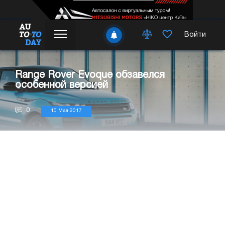
Войти
Range Rover Evoque обзавелся
особенной версией
0
10 Мая 2017