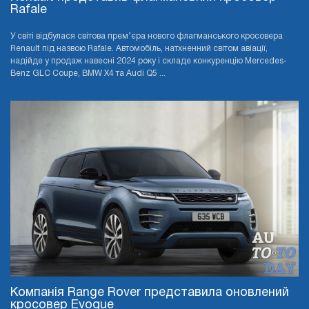
Rafale
У світі відбулася світова прем’єра нового флагманського кросовера
Renault під назвою Rafale. Автомобіль, натхненний світом авіації,
надійде у продаж навесні 2024 року і складе конкуренцію Mercedes-
Benz GLC Coupe, BMW X4 та Audi Q5 ...
Компанія Range Rover представила оновлений
кросовер Evoque