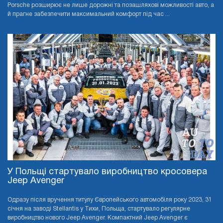
Porsche розширює не лише дорожні та позашляхові можливості авто, а
й прагне забезпечити максимальний комфорт під час ...
У Польщі стартувало виробництво кросовера
Jeep Avenger
Одразу після вручення титулу Європейського автомобіля року 2023, 31
січня на заводі Stellantis у Тихи, Польща, стартувало регулярне
виробництво нового Jeep Avenger. Компактний Jeep Avenger є