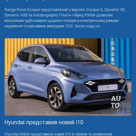
Range Rover Evoque представлений у версіях: Evoque S, Dynamic SE,
Dynamic HSE та Autobiography. Плагін-гібрид P300e дозволяє
власникам здійснювати щоденні поїздки в електричному режимі
керування із нульовими викидами CO2. Запас ходу на ...
Hyundai представив новий i10
Hyundai Motor представила новий i10 зі свіжим та оновленим