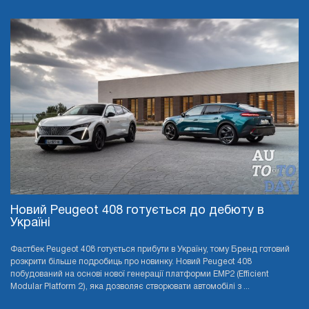
Новий Peugeot 408 готується до дебюту в
Україні
Фастбек Peugeot 408 готується прибути в Україну, тому Бренд готовий
розкрити більше подробиць про новинку. Новий Peugeot 408
побудований на основі нової генерації платформи EMP2 (Efficient
Modular Platform 2), яка дозволяє створювати автомобілі з ...