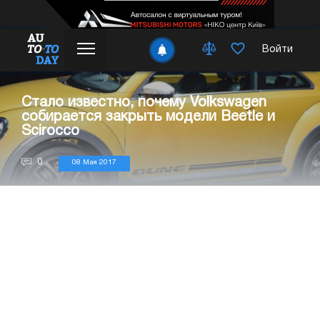
Войти
Стало известно, почему Volkswagen
собирается закрыть модели Beetle и
Scirocco
0
08 Мая 2017