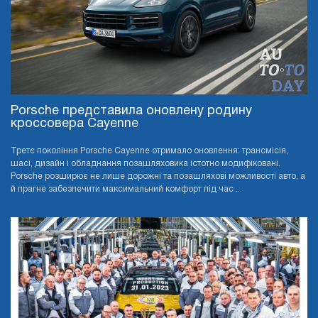
Porsche представила оновлену родину
кроссовера Cayenne
Третє покоління Porsche Cayenne отримало оновлення: трансмісія,
шасі, дизайн і обладнання позашляховика істотно модифіковані.
Porsche розширює не лише дорожні та позашляхові можливості авто, а
й прагне забезпечити максимальний комфорт під час ...