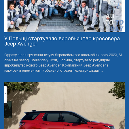
У Польщі стартувало виробництво кросовера
Jeep Avenger
Одразу після вручення титулу Європейського автомобіля року 2023, 31
січня на заводі Stellantis у Тихи, Польща, стартувало регулярне
виробництво нового Jeep Avenger. Компактний Jeep Avenger є
ключовим елементом глобальної стратегії електрифікації ...