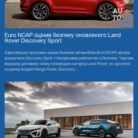
Euro NCAP оцінив безпеку оновленого Land
Rover Discovery Sport
Європейська програма оцінки безпеки автомобілів (Euro NCAP) вкотре
відзначила Discovery Sport п’ятизірковим рейтингом із безпеки. Чергова
відзнака доповнює низку попередніх нагород Land Rover: усі доступні
на ринку моделі Range Rover, Discovery ...