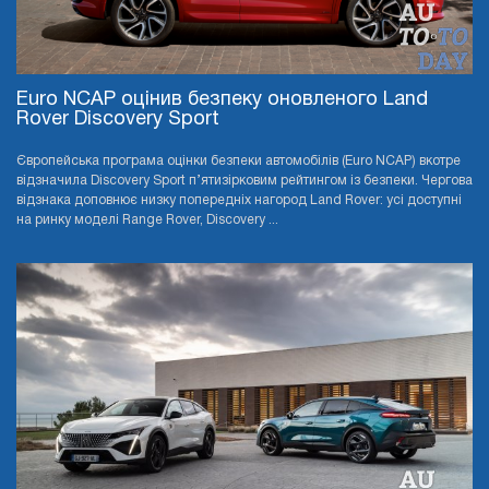
Euro NCAP оцінив безпеку оновленого Land
Rover Discovery Sport
Європейська програма оцінки безпеки автомобілів (Euro NCAP) вкотре
відзначила Discovery Sport п’ятизірковим рейтингом із безпеки. Чергова
відзнака доповнює низку попередніх нагород Land Rover: усі доступні
на ринку моделі Range Rover, Discovery ...