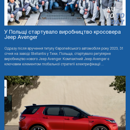
У Польщі стартувало виробництво кросовера
Jeep Avenger
Одразу після вручення титулу Європейського автомобіля року 2023, 31
січня на заводі Stellantis у Тихи, Польща, стартувало регулярне
виробництво нового Jeep Avenger. Компактний Jeep Avenger є
ключовим елементом глобальної стратегії електрифікації ...