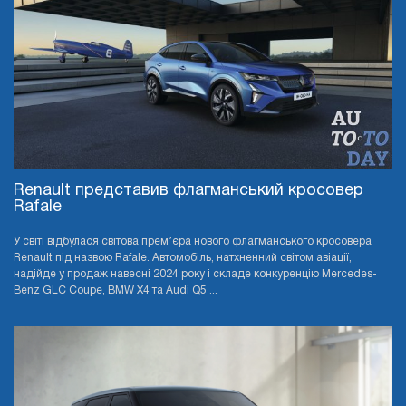
Renault представив флагманський кросовер
Rafale
У світі відбулася світова прем’єра нового флагманського кросовера
Renault під назвою Rafale. Автомобіль, натхненний світом авіації,
надійде у продаж навесні 2024 року і складе конкуренцію Mercedes-
Benz GLC Coupe, BMW X4 та Audi Q5 ...