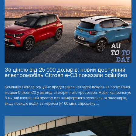
За ціною від 25 000 доларів: новий доступний
електромобіль Citroen e-C3 показали офіційно
Компанія Citroen офіційно представила четверте покоління популярної
моделі Citroen C3 у вигляді електричного кросовера. Новинка пропонує
більший внутрішній простір для комфортного розміщення пасажирів,
вищу позицію водія за кермом (+100 мм), спрощену ...