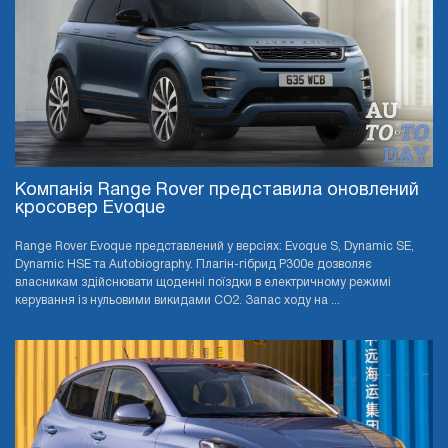
Компанія Range Rover представила оновлений
кросовер Evoque
Range Rover Evoque представлений у версіях: Evoque S, Dynamic SE,
Dynamic HSE та Autobiography. Плагін-гібрид P300e дозволяє
власникам здійснювати щоденні поїздки в електричному режимі
керування із нульовими викидами CO2. Запас ходу на ...