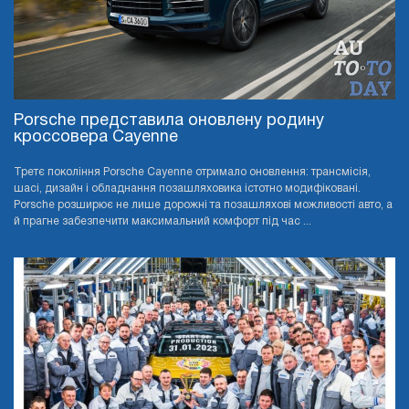
Porsche представила оновлену родину
кроссовера Cayenne
Третє покоління Porsche Cayenne отримало оновлення: трансмісія,
шасі, дизайн і обладнання позашляховика істотно модифіковані.
Porsche розширює не лише дорожні та позашляхові можливості авто, а
й прагне забезпечити максимальний комфорт під час ...