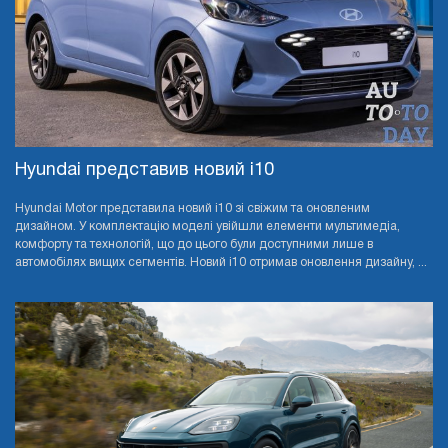
Hyundai представив новий i10
Hyundai Motor представила новий i10 зі свіжим та оновленим
дизайном. У комплектацію моделі увійшли елементи мультимедіа,
комфорту та технологій, що до цього були доступними лише в
автомобілях вищих сегментів. Новий i10 отримав оновлення дизайну, ...