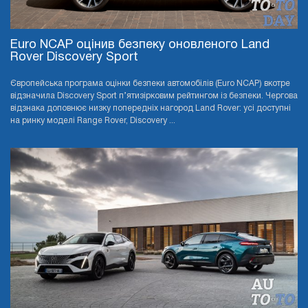
Euro NCAP оцінив безпеку оновленого Land
Rover Discovery Sport
Європейська програма оцінки безпеки автомобілів (Euro NCAP) вкотре
відзначила Discovery Sport п’ятизірковим рейтингом із безпеки. Чергова
відзнака доповнює низку попередніх нагород Land Rover: усі доступні
на ринку моделі Range Rover, Discovery ...