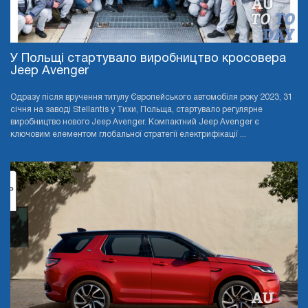
У Польщі стартувало виробництво кросовера
Jeep Avenger
Одразу після вручення титулу Європейського автомобіля року 2023, 31
січня на заводі Stellantis у Тихи, Польща, стартувало регулярне
виробництво нового Jeep Avenger. Компактний Jeep Avenger є
ключовим елементом глобальної стратегії електрифікації ...