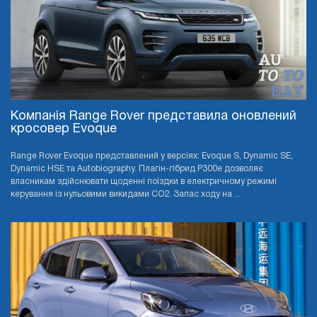
Компанія Range Rover представила оновлений
кросовер Evoque
Range Rover Evoque представлений у версіях: Evoque S, Dynamic SE,
Dynamic HSE та Autobiography. Плагін-гібрид P300e дозволяє
власникам здійснювати щоденні поїздки в електричному режимі
керування із нульовими викидами CO2. Запас ходу на ...