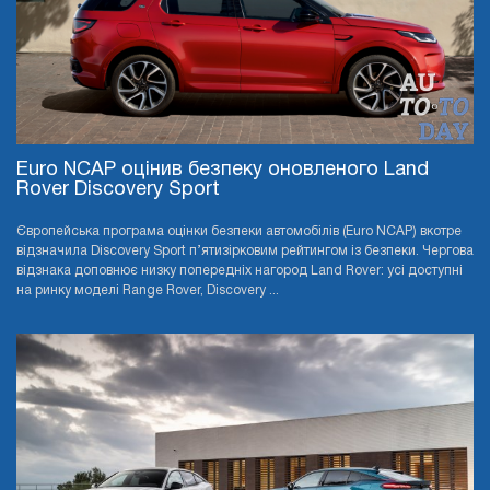
Euro NCAP оцінив безпеку оновленого Land
Rover Discovery Sport
Європейська програма оцінки безпеки автомобілів (Euro NCAP) вкотре
відзначила Discovery Sport п’ятизірковим рейтингом із безпеки. Чергова
відзнака доповнює низку попередніх нагород Land Rover: усі доступні
на ринку моделі Range Rover, Discovery ...