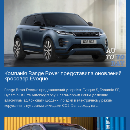
Компанія Range Rover представила оновлений
кросовер Evoque
Range Rover Evoque представлений у версіях: Evoque S, Dynamic SE,
Dynamic HSE та Autobiography. Плагін-гібрид P300e дозволяє
власникам здійснювати щоденні поїздки в електричному режимі
керування із нульовими викидами CO2. Запас ходу на ...