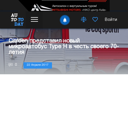
Войти
Citroen представил новый
микроавтобус Type H в честь своего 70-
летия
0
22 Апреля 2017