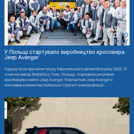
У Польщі стартувало виробництво кросовера
Jeep Avenger
Одразу після вручення титулу Європейського автомобіля року 2023, 31
січня на заводі Stellantis у Тихи, Польща, стартувало регулярне
виробництво нового Jeep Avenger. Компактний Jeep Avenger є
ключовим елементом глобальної стратегії електрифікації ...