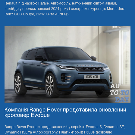
Renault під назвою Rafale. Автомобіль, натхненний світом авіації,
надійде у продаж навесні 2024 року і складе конкуренцію Mercedes-
Benz GLC Coupe, BMW X4 та Audi Q5 ...
Компанія Range Rover представила оновлений
кросовер Evoque
Range Rover Evoque представлений у версіях: Evoque S, Dynamic SE,
Dynamic HSE та Autobiography. Плагін-гібрид P300e дозволяє