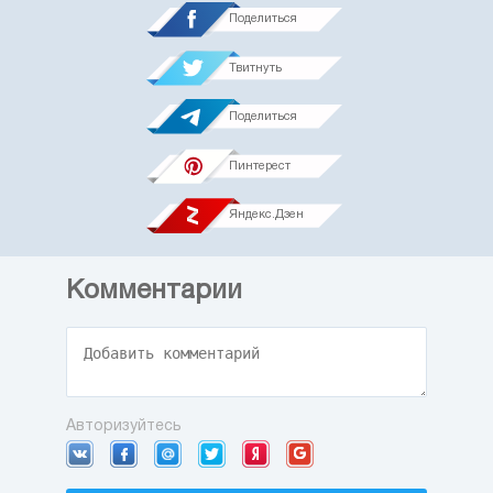
Поделиться
Твитнуть
Поделиться
Пинтерест
Яндекс.Дзен
Комментарии
Авторизуйтесь