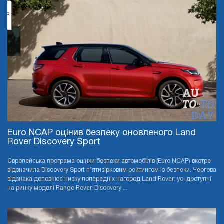
Euro NCAP оцінив безпеку оновленого Land
Rover Discovery Sport
Європейська програма оцінки безпеки автомобілів (Euro NCAP) вкотре
відзначила Discovery Sport п’ятизірковим рейтингом із безпеки. Чергова
відзнака доповнює низку попередніх нагород Land Rover: усі доступні
на ринку моделі Range Rover, Discovery ...