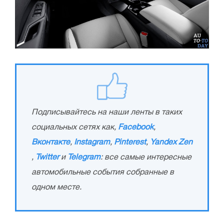
Подписывайтесь на наши ленты в таких
социальных сетях как,
Facebook
,
Вконтакте
,
Instagram
,
Pinterest
,
Yandex Zen
,
Twitter
и
Telegram
: все самые интересные
автомобильные события собранные в
одном месте.