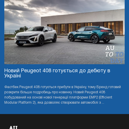
Новий Peugeot 408 готується до дебюту в
Україні
Фастбек Peugeot 408 готується прибути в Україну, тому Бренд готовий
розкрити більше подробиць про новинку. Новий Peugeot 408
побудований на основі нової генерації платформи EMP2 (Efficient
Modular Platform 2), яка дозволяє створювати автомобілі з ...