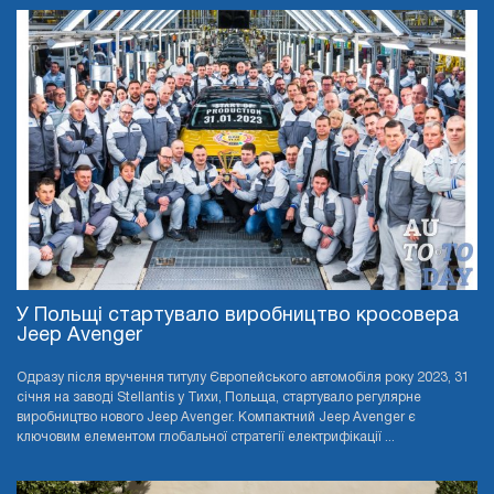
У Польщі стартувало виробництво кросовера
Jeep Avenger
Одразу після вручення титулу Європейського автомобіля року 2023, 31
січня на заводі Stellantis у Тихи, Польща, стартувало регулярне
виробництво нового Jeep Avenger. Компактний Jeep Avenger є
ключовим елементом глобальної стратегії електрифікації ...