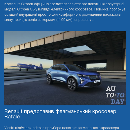
Компанія Citroen офіційно представила четверте покоління популярної
моделі Citroen C3 у вигляді електричного кросовера. Новинка пропонує
більший внутрішній простір для комфортного розміщення пасажирів,
вищу позицію водія за кермом (+100 мм), спрощену ...
Renault представив флагманський кросовер
Rafale
У світі відбулася світова прем’єра нового флагманського кросовера