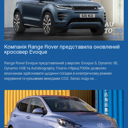
Компанія Range Rover представила оновлений
кросовер Evoque
Range Rover Evoque представлений у версіях: Evoque S, Dynamic SE,
Dynamic HSE та Autobiography. Плагін-гібрид P300e дозволяє
власникам здійснювати щоденні поїздки в електричному режимі
керування із нульовими викидами CO2. Запас ходу на ...