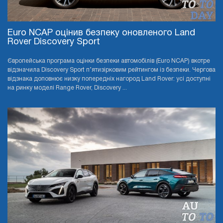
Euro NCAP оцінив безпеку оновленого Land
Rover Discovery Sport
Європейська програма оцінки безпеки автомобілів (Euro NCAP) вкотре
відзначила Discovery Sport п’ятизірковим рейтингом із безпеки. Чергова
відзнака доповнює низку попередніх нагород Land Rover: усі доступні
на ринку моделі Range Rover, Discovery ...