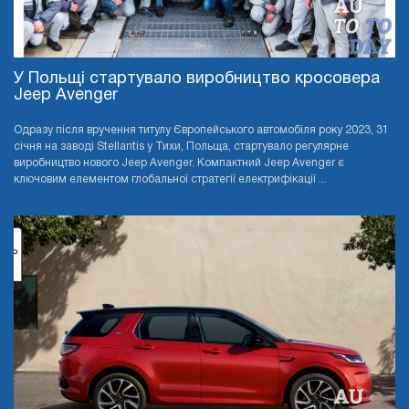
У Польщі стартувало виробництво кросовера
Jeep Avenger
Одразу після вручення титулу Європейського автомобіля року 2023, 31
січня на заводі Stellantis у Тихи, Польща, стартувало регулярне
виробництво нового Jeep Avenger. Компактний Jeep Avenger є
ключовим елементом глобальної стратегії електрифікації ...