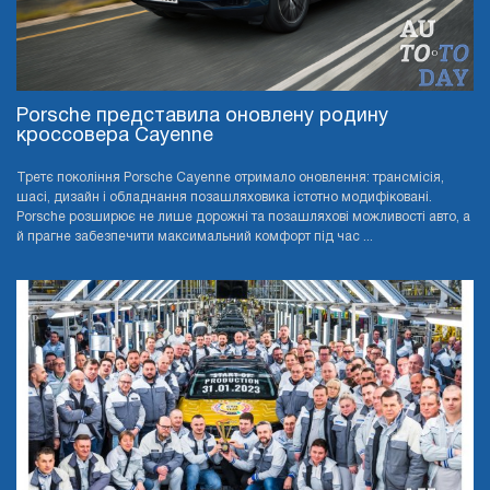
Porsche представила оновлену родину
кроссовера Cayenne
Третє покоління Porsche Cayenne отримало оновлення: трансмісія,
шасі, дизайн і обладнання позашляховика істотно модифіковані.
Porsche розширює не лише дорожні та позашляхові можливості авто, а
й прагне забезпечити максимальний комфорт під час ...