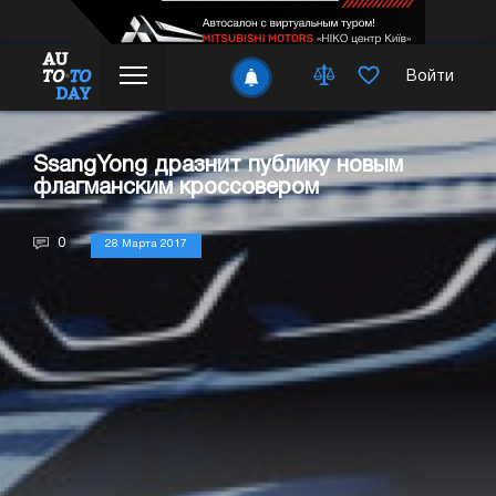
Войти
SsangYong дразнит публику новым
флагманским кроссовером
0
28 Марта 2017