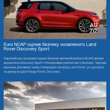
Euro NCAP оцінив безпеку оновленого Land
Rover Discovery Sport
Європейська програма оцінки безпеки автомобілів (Euro NCAP) вкотре
відзначила Discovery Sport п’ятизірковим рейтингом із безпеки. Чергова
відзнака доповнює низку попередніх нагород Land Rover: усі доступні
на ринку моделі Range Rover, Discovery ...