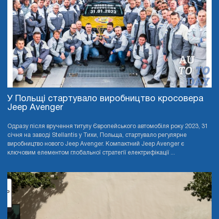
У Польщі стартувало виробництво кросовера
Jeep Avenger
Одразу після вручення титулу Європейського автомобіля року 2023, 31
січня на заводі Stellantis у Тихи, Польща, стартувало регулярне
виробництво нового Jeep Avenger. Компактний Jeep Avenger є
ключовим елементом глобальної стратегії електрифікації ...