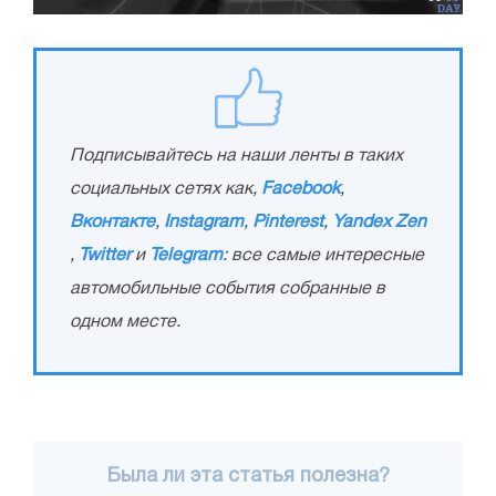
Подписывайтесь на наши ленты в таких
социальных сетях как,
Facebook
,
Вконтакте
,
Instagram
,
Pinterest
,
Yandex Zen
,
Twitter
и
Telegram
: все самые интересные
автомобильные события собранные в
одном месте.
Была ли эта статья полезна?