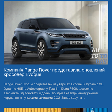
Компанія Range Rover представила оновлений
кросовер Evoque
Range Rover Evoque представлений у версіях: Evoque S, Dynamic SE,
Dynamic HSE та Autobiography. Плагін-гібрид P300e дозволяє
власникам здійснювати щоденні поїздки в електричному режимі
керування із нульовими викидами CO2. Запас ходу на ...