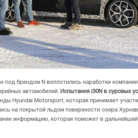
ли под брендом N воплотились наработки компани
серийных автомобилей.
Испытания i30N в суровых у
анды Hyundai Motorsport, которая принимает участ
ись на покрытой льдом поверхности озера Хурнав
ании информацию, которая поможет в дальнейшей