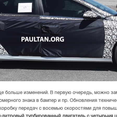
ще больше изменений. В первую очередь, можно за
мерного знака в бампер и пр. Обновления техниче
коробку передач с восемью скоростями для повы
0-литровый турбированный двигатель с четырьмя 