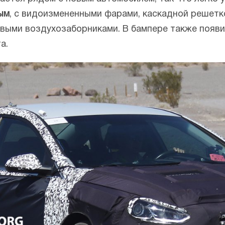
ым
, с видоизмененными фарами, каскадной решетк
овыми воздухозаборниками. В бампере также появ
а.