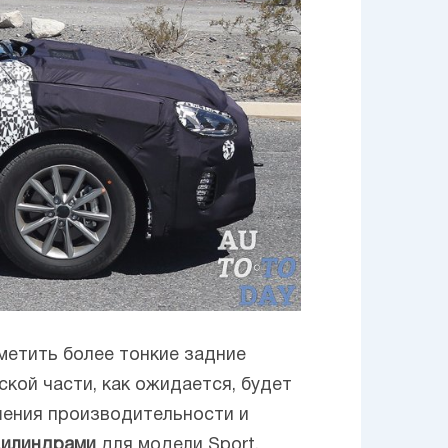
метить более тонкие задние
ской части, как ожидается, будет
шения производительности и
цилиндрами
для модели Sport,