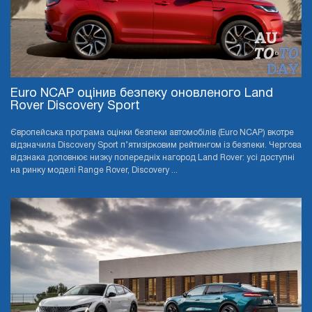
Euro NCAP оцінив безпеку оновленого Land
Rover Discovery Sport
Європейська програма оцінки безпеки автомобілів (Euro NCAP) вкотре
відзначила Discovery Sport п’ятизірковим рейтингом із безпеки. Чергова
відзнака доповнює низку попередніх нагород Land Rover: усі доступні
на ринку моделі Range Rover, Discovery ...