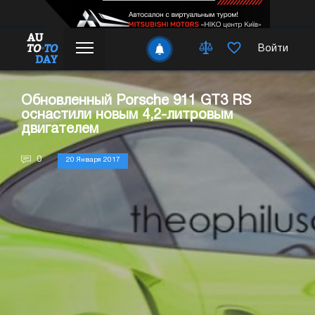
Войти
Обновленный Porsche 911 GT3 RS
оснастили новым 4,2-литровым
двигателем
0
20 Января 2017