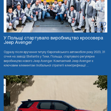
У Польщі стартувало виробництво кросовера
Jeep Avenger
Одразу після вручення титулу Європейського автомобіля року 2023, 31
січня на заводі Stellantis у Тихи, Польща, стартувало регулярне
виробництво нового Jeep Avenger. Компактний Jeep Avenger є
ключовим елементом глобальної стратегії електрифікації ...