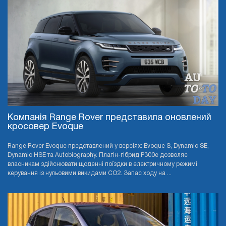
Компанія Range Rover представила оновлений
кросовер Evoque
Range Rover Evoque представлений у версіях: Evoque S, Dynamic SE,
Dynamic HSE та Autobiography. Плагін-гібрид P300e дозволяє
власникам здійснювати щоденні поїздки в електричному режимі
керування із нульовими викидами CO2. Запас ходу на ...