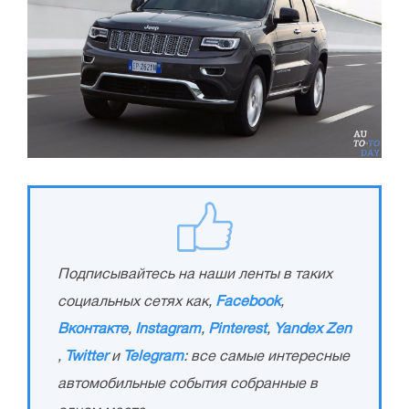
Подписывайтесь на наши ленты в таких
социальных сетях как,
Facebook
,
Вконтакте
,
Instagram
,
Pinterest
,
Yandex Zen
,
Twitter
и
Telegram
: все самые интересные
автомобильные события собранные в