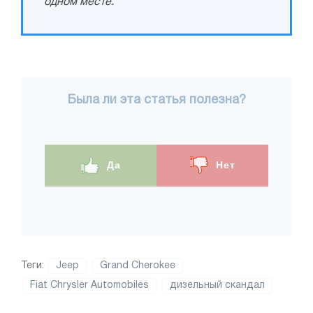
одном месте.
Была ли эта статья полезна?
Да
Нет
Теги:
Jeep
Grand Cherokee
Fiat Chrysler Automobiles
дизельный скандал