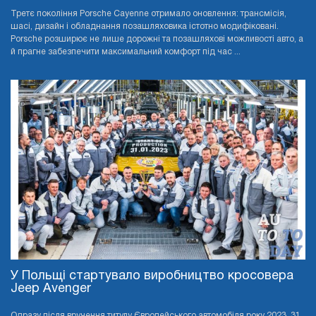
Третє покоління Porsche Cayenne отримало оновлення: трансмісія,
шасі, дизайн і обладнання позашляховика істотно модифіковані.
Porsche розширює не лише дорожні та позашляхові можливості авто, а
й прагне забезпечити максимальний комфорт під час ...
У Польщі стартувало виробництво кросовера
Jeep Avenger
Одразу після вручення титулу Європейського автомобіля року 2023, 31