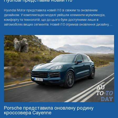
Hyundai представив новий i10
Hyundai Motor представила новий i10 зі свіжим та оновленим
дизайном. У комплектацію моделі увійшли елементи мультимедіа,
комфорту та технологій, що до цього були доступними лише в
автомобілях вищих сегментів. Новий i10 отримав оновлення дизайну, ...
Porsche представила оновлену родину
кроссовера Cayenne