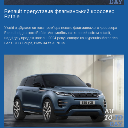
Renault представив флагманський кросовер
Rafale
У світі відбулася світова прем’єра нового флагманського кросовера
Renault під назвою Rafale. Автомобіль, натхненний світом авіації,
надійде у продаж навесні 2024 року і складе конкуренцію Mercedes-
Benz GLC Coupe, BMW X4 та Audi Q5 ...