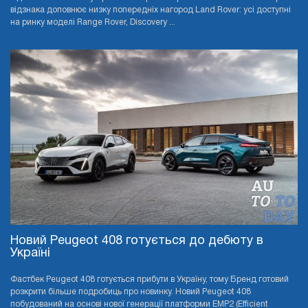
відзнака доповнює низку попередніх нагород Land Rover: усі доступні
на ринку моделі Range Rover, Discovery ...
Новий Peugeot 408 готується до дебюту в
Україні
Фастбек Peugeot 408 готується прибути в Україну, тому Бренд готовий
розкрити більше подробиць про новинку. Новий Peugeot 408
побудований на основі нової генерації платформи EMP2 (Efficient