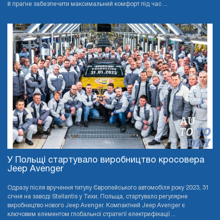
й прагне забезпечити максимальний комфорт під час ...
У Польщі стартувало виробництво кросовера
Jeep Avenger
Одразу після вручення титулу Європейського автомобіля року 2023, 31
січня на заводі Stellantis у Тихи, Польща, стартувало регулярне
виробництво нового Jeep Avenger. Компактний Jeep Avenger є
ключовим елементом глобальної стратегії електрифікації ...