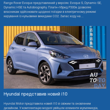
Range Rover Evoque представлений у версіях: Evoque S, Dynamic SE,
Dynamic HSE та Autobiography. Плагін-гібрид P300e дозволяє
власникам здійснювати щоденні поїздки в електричному режимі
керування із нульовими викидами CO2. Запас ходу на ...
Hyundai представив новий i10
Hyundai Motor представила новий i10 зі свіжим та оновленим
дизайном. У комплектацію моделі увійшли елементи мультимедіа,