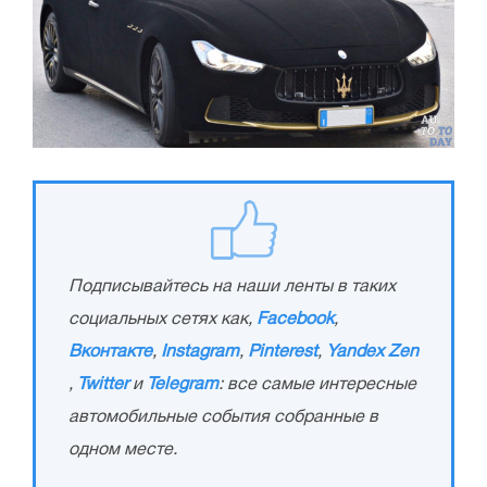
Подписывайтесь на наши ленты в таких
социальных сетях как,
Facebook
,
Вконтакте
,
Instagram
,
Pinterest
,
Yandex Zen
,
Twitter
и
Telegram
: все самые интересные
автомобильные события собранные в
одном месте.