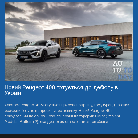
Новий Peugeot 408 готується до дебюту в
Україні
Фастбек Peugeot 408 готується прибути в Україну, тому Бренд готовий
розкрити більше подробиць про новинку. Новий Peugeot 408
побудований на основі нової генерації платформи EMP2 (Efficient
Modular Platform 2), яка дозволяє створювати автомобілі з ...