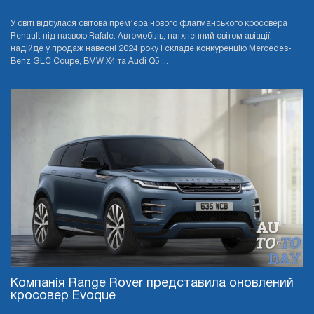
У світі відбулася світова прем’єра нового флагманського кросовера
Renault під назвою Rafale. Автомобіль, натхненний світом авіації,
надійде у продаж навесні 2024 року і складе конкуренцію Mercedes-
Benz GLC Coupe, BMW X4 та Audi Q5 ...
Компанія Range Rover представила оновлений
кросовер Evoque