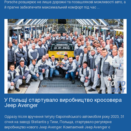
Porsche розширює не лише дорожні та позашляхові можливості авто, а
й прагне забезпечити максимальний комфорт під час ...
У Польщі стартувало виробництво кросовера
Jeep Avenger
Одразу після вручення титулу Європейського автомобіля року 2023, 31
січня на заводі Stellantis у Тихи, Польща, стартувало регулярне
виробництво нового Jeep Avenger. Компактний Jeep Avenger є