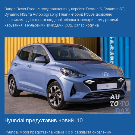
Range Rover Evoque представлений у версіях: Evoque S, Dynamic SE,
Dynamic HSE та Autobiography. Плагін-гібрид P300e дозволяє
власникам здійснювати щоденні поїздки в електричному режимі
керування із нульовими викидами CO2. Запас ходу на ...
Hyundai представив новий i10
Hyundai Motor представила новий i10 зі свіжим та оновленим