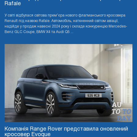
Rafale
У світі відбулася світова прем’єра нового флагманського кросовера
Renault під назвою Rafale. Автомобіль, натхненний світом авіації,
надійде у продаж навесні 2024 року і складе конкуренцію Mercedes-
Benz GLC Coupe, BMW X4 та Audi Q5 ...
Компанія Range Rover представила оновлений
кросовер Evoque