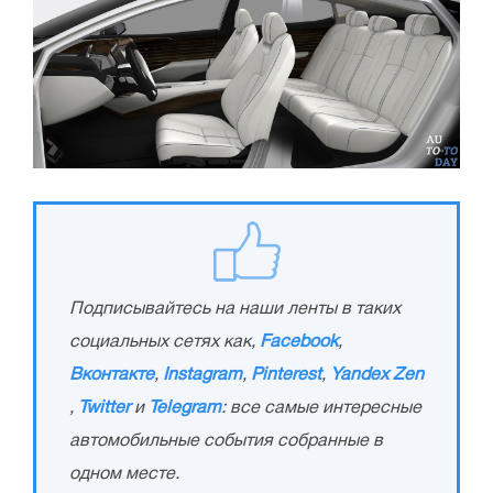
Подписывайтесь на наши ленты в таких
социальных сетях как,
Facebook
,
Вконтакте
,
Instagram
,
Pinterest
,
Yandex Zen
,
Twitter
и
Telegram
: все самые интересные
автомобильные события собранные в
одном месте.