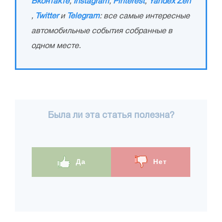
Вконтакте
,
Instagram
,
Pinterest
,
Yandex Zen
,
Twitter
и
Telegram
: все самые интересные
автомобильные события собранные в
одном месте.
Была ли эта статья полезна?
Да
Нет