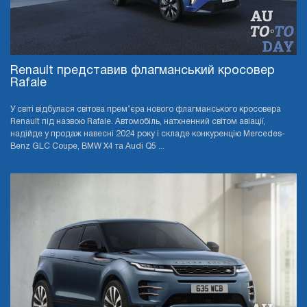
Renault представив флагманський кросовер
Rafale
У світі відбулася світова прем’єра нового флагманського кросовера
Renault під назвою Rafale. Автомобіль, натхненний світом авіації,
надійде у продаж навесні 2024 року і складе конкуренцію Mercedes-
Benz GLC Coupe, BMW X4 та Audi Q5 ...