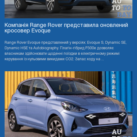
Компанія Range Rover представила оновлений
кросовер Evoque
Range Rover Evoque представлений у версіях: Evoque S, Dynamic SE,
Dynamic HSE та Autobiography. Плагін-гібрид P300e дозволяє
власникам здійснювати щоденні поїздки в електричному режимі
керування із нульовими викидами CO2. Запас ходу на ...