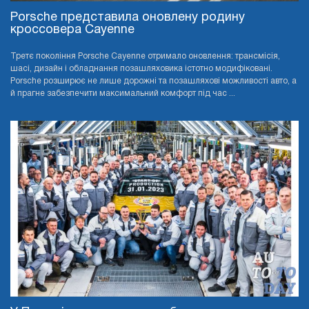
Porsche представила оновлену родину
кроссовера Cayenne
Третє покоління Porsche Cayenne отримало оновлення: трансмісія,
шасі, дизайн і обладнання позашляховика істотно модифіковані.
Porsche розширює не лише дорожні та позашляхові можливості авто, а
й прагне забезпечити максимальний комфорт під час ...