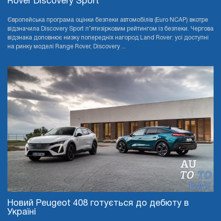
Rover Discovery Sport
Європейська програма оцінки безпеки автомобілів (Euro NCAP) вкотре
відзначила Discovery Sport п’ятизірковим рейтингом із безпеки. Чергова
відзнака доповнює низку попередніх нагород Land Rover: усі доступні
на ринку моделі Range Rover, Discovery ...
Новий Peugeot 408 готується до дебюту в
Україні