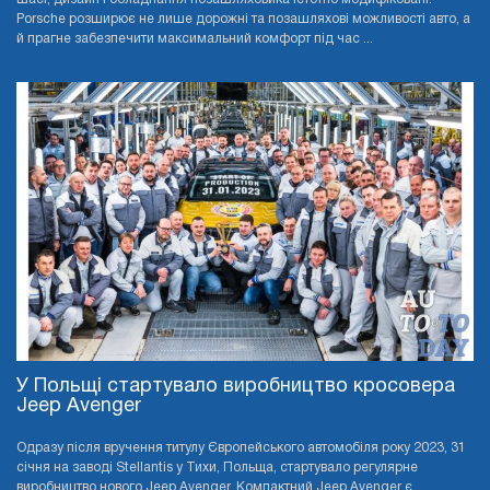
Porsche розширює не лише дорожні та позашляхові можливості авто, а
й прагне забезпечити максимальний комфорт під час ...
У Польщі стартувало виробництво кросовера
Jeep Avenger
Одразу після вручення титулу Європейського автомобіля року 2023, 31
січня на заводі Stellantis у Тихи, Польща, стартувало регулярне
виробництво нового Jeep Avenger. Компактний Jeep Avenger є