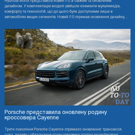
Hyundai Motor представила новий i10 зі свіжим та оновленим
дизайном. У комплектацію моделі увійшли елементи мультимедіа,
комфорту та технологій, що до цього були доступними лише в
автомобілях вищих сегментів. Новий i10 отримав оновлення дизайну, ...
Porsche представила оновлену родину
кроссовера Cayenne
Третє покоління Porsche Cayenne отримало оновлення: трансмісія,
шасі, дизайн і обладнання позашляховика істотно модифіковані.