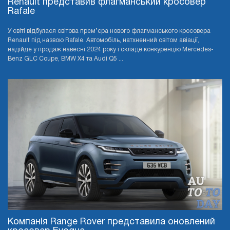
Renault представив флагманський кросовер
Rafale
У світі відбулася світова прем’єра нового флагманського кросовера
Renault під назвою Rafale. Автомобіль, натхненний світом авіації,
надійде у продаж навесні 2024 року і складе конкуренцію Mercedes-
Benz GLC Coupe, BMW X4 та Audi Q5 ...
Компанія Range Rover представила оновлений