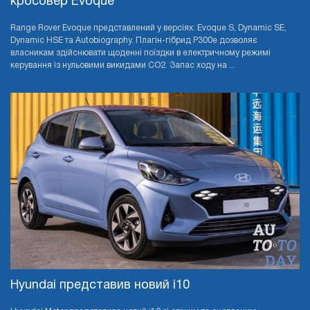
кросовер Evoque
Range Rover Evoque представлений у версіях: Evoque S, Dynamic SE,
Dynamic HSE та Autobiography. Плагін-гібрид P300e дозволяє
власникам здійснювати щоденні поїздки в електричному режимі
керування із нульовими викидами CO2. Запас ходу на ...
Hyundai представив новий i10