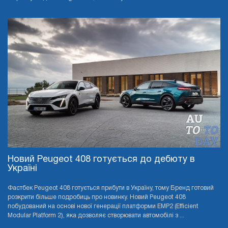
Новий Peugeot 408 готується до дебюту в
Україні
Фастбек Peugeot 408 готується прибути в Україну, тому Бренд готовий
розкрити більше подробиць про новинку. Новий Peugeot 408
побудований на основі нової генерації платформи EMP2 (Efficient
Modular Platform 2), яка дозволяє створювати автомобілі з ...