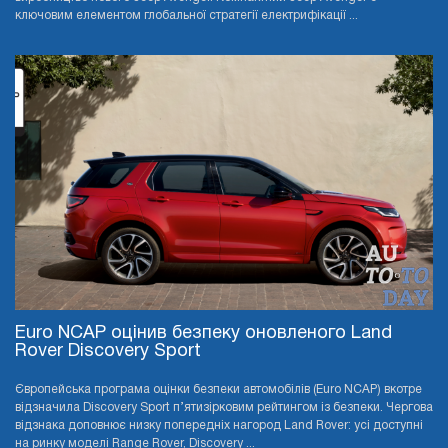
ключовим елементом глобальної стратегії електрифікації ...
Euro NCAP оцінив безпеку оновленого Land
Rover Discovery Sport
Європейська програма оцінки безпеки автомобілів (Euro NCAP) вкотре
відзначила Discovery Sport п’ятизірковим рейтингом із безпеки. Чергова
відзнака доповнює низку попередніх нагород Land Rover: усі доступні
на ринку моделі Range Rover, Discovery ...