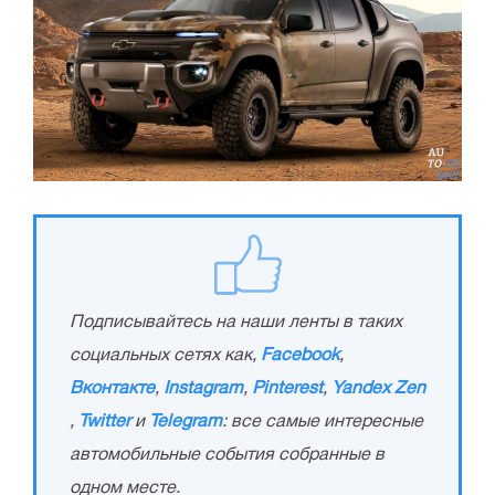
Подписывайтесь на наши ленты в таких
социальных сетях как,
Facebook
,
Вконтакте
,
Instagram
,
Pinterest
,
Yandex Zen
,
Twitter
и
Telegram
: все самые интересные
автомобильные события собранные в
одном месте.