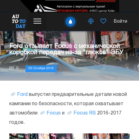
Войти
Ford отзывает Focus с механической
коробкой передач из-за "глюков" ЭБУ
0
03 Октября 2016
Ford
выпустил предварительные детали новой
кампании по безопасности, которая охватывает
автомобили
Focus
и
Focus RS
2016-2017
годов.