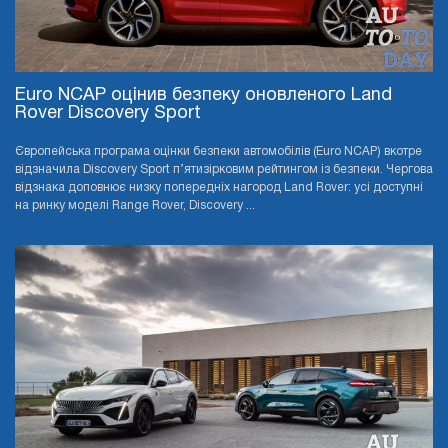
Euro NCAP оцінив безпеку оновленого Land
Rover Discovery Sport
Європейська програма оцінки безпеки автомобілів (Euro NCAP) вкотре
відзначила Discovery Sport п’ятизірковим рейтингом із безпеки. Чергова
відзнака доповнює низку попередніх нагород Land Rover: усі доступні
на ринку моделі Range Rover, Discovery ...