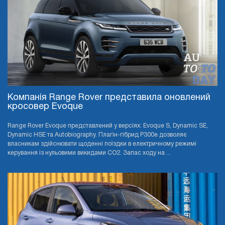
Компанія Range Rover представила оновлений
кросовер Evoque
Range Rover Evoque представлений у версіях: Evoque S, Dynamic SE,
Dynamic HSE та Autobiography. Плагін-гібрид P300e дозволяє
власникам здійснювати щоденні поїздки в електричному режимі
керування із нульовими викидами CO2. Запас ходу на ...