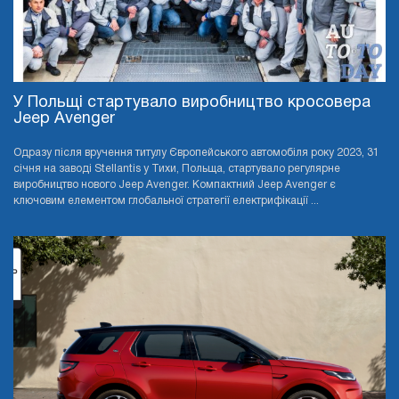
У Польщі стартувало виробництво кросовера
Jeep Avenger
Одразу після вручення титулу Європейського автомобіля року 2023, 31
січня на заводі Stellantis у Тихи, Польща, стартувало регулярне
виробництво нового Jeep Avenger. Компактний Jeep Avenger є
ключовим елементом глобальної стратегії електрифікації ...