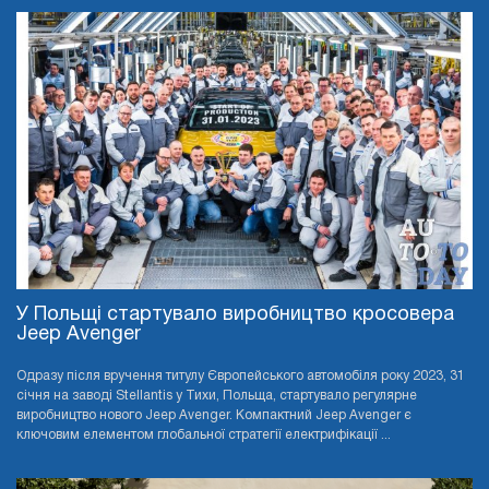
У Польщі стартувало виробництво кросовера
Jeep Avenger
Одразу після вручення титулу Європейського автомобіля року 2023, 31
січня на заводі Stellantis у Тихи, Польща, стартувало регулярне
виробництво нового Jeep Avenger. Компактний Jeep Avenger є
ключовим елементом глобальної стратегії електрифікації ...