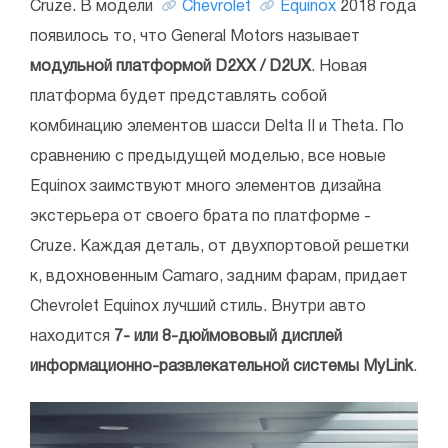
Cruze. В модели
Chevrolet
Equinox
2018 года
появилось то, что General Motors называет
модульной платформой D2XX / D2UX
. Новая
платформа будет представлять собой
комбинацию элементов шасси Delta II и Theta. По
сравнению с предыдущей моделью, все новые
Equinox заимствуют много элементов дизайна
экстерьера от своего брата по платформе -
Cruze. Каждая деталь, от двухпортовой решетки
к, вдохновенным Camaro, задним фарам, придает
Chevrolet Equinox лучший стиль. Внутри авто
находится
7- или 8-дюймововый дисплей
информационно-развлекательной системы MyLink
.