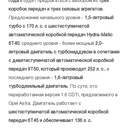
года
и будет предлагаться с выбором из
трех
коробок передач и трех силовых агрегатов
.
Предложение начального уровня -
1,5-литровый
турбо с 170 л. с. с шестиступенчатой
автоматической коробкой передач Hydra-Matic
6T40
; среднего уровня - более мощный
2,0-
литровый двигатель с турбонаддувом в сочетании
с девятиступенчатой автоматической коробкой
передач 9T50, который производит 252 л. с.
; и
последнего уровня -
1,6-литровый
турбодизельный двигатель
. По сути, это
переработанная версия 1.6 CDTi, предлагаемого в
Opel Astra. Двигатель работает с
шестиступенчатой автоматической коробкой
передач 6T45 и обеспечивает 136 л. с.