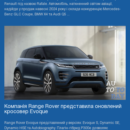
Renault під назвою Rafale. Автомобіль, натхненний світом авіації,
надійде у продаж навесні 2024 року і складе конкуренцію Mercedes-
Benz GLC Coupe, BMW X4 та Audi Q5 ...
Компанія Range Rover представила оновлений
кросовер Evoque
Range Rover Evoque представлений у версіях: Evoque S, Dynamic SE,
Dynamic HSE та Autobiography. Плагін-гібрид P300e дозволяє