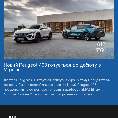
Новий Peugeot 408 готується до дебюту в
Україні
Фастбек Peugeot 408 готується прибути в Україну, тому Бренд готовий
розкрити більше подробиць про новинку. Новий Peugeot 408
побудований на основі нової генерації платформи EMP2 (Efficient
Modular Platform 2), яка дозволяє створювати автомобілі з ...