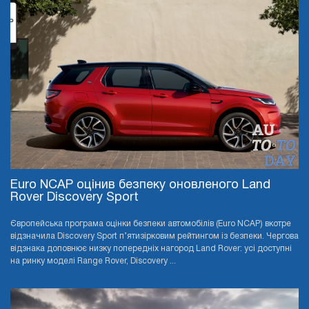
Euro NCAP оцінив безпеку оновленого Land
Rover Discovery Sport
Європейська програма оцінки безпеки автомобілів (Euro NCAP) вкотре
відзначила Discovery Sport п’ятизірковим рейтингом із безпеки. Чергова
відзнака доповнює низку попередніх нагород Land Rover: усі доступні
на ринку моделі Range Rover, Discovery ...