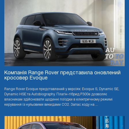
Компанія Range Rover представила оновлений
кросовер Evoque
Range Rover Evoque представлений у версіях: Evoque S, Dynamic SE,
Dynamic HSE та Autobiography. Плагін-гібрид P300e дозволяє
власникам здійснювати щоденні поїздки в електричному режимі
керування із нульовими викидами CO2. Запас ходу на ...