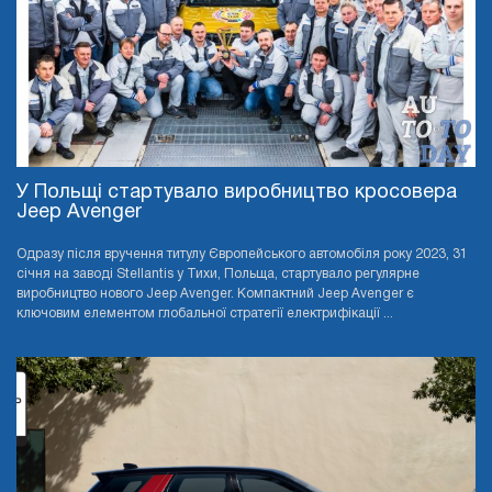
У Польщі стартувало виробництво кросовера
Jeep Avenger
Одразу після вручення титулу Європейського автомобіля року 2023, 31
січня на заводі Stellantis у Тихи, Польща, стартувало регулярне
виробництво нового Jeep Avenger. Компактний Jeep Avenger є
ключовим елементом глобальної стратегії електрифікації ...