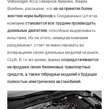
Volkswagen AG в Северной Америке, Хинрих
Воебкен, рассказал, что
из-за принятия более
жестких норм выбросов
в Соединенных Штатах,
компании
становится все труднее производить
дизельные двигатели
, способные выдерживать
испытания. Из-за этого, немецкая компания
раздумывает, стоит ли инвестировать во
возвращение своих дизельных моделей на рынок
США. В то же время, фирма
сосредотачивается
на продаже своих бензиновых транспортных
средств, а также гибридных моделей и будущих
полностью электрических автомобилей
.