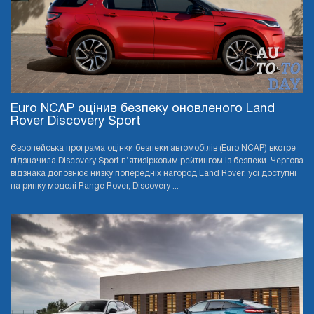
Euro NCAP оцінив безпеку оновленого Land
Rover Discovery Sport
Європейська програма оцінки безпеки автомобілів (Euro NCAP) вкотре
відзначила Discovery Sport п’ятизірковим рейтингом із безпеки. Чергова
відзнака доповнює низку попередніх нагород Land Rover: усі доступні
на ринку моделі Range Rover, Discovery ...