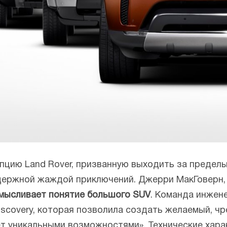
пцию Land Rover, призванную выходить за предел
ержной жаждой приключений. Джерри МакГоверн, д
смысливает понятие большого SUV
. Команда инжен
scovery, которая позволила создать желаемый, ч
т уникальными возможностями». Технические хара