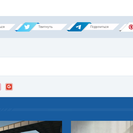
ься
Твитнуть
Поделиться