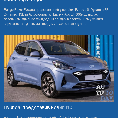
Range Rover Evoque представлений у версіях: Evoque S, Dynamic SE,
Dynamic HSE та Autobiography. Плагін-гібрид P300e дозволяє
власникам здійснювати щоденні поїздки в електричному режимі
керування із нульовими викидами CO2. Запас ходу на ...
Hyundai представив новий i10
Hyundai Motor представила новий i10 зі свіжим та оновленим