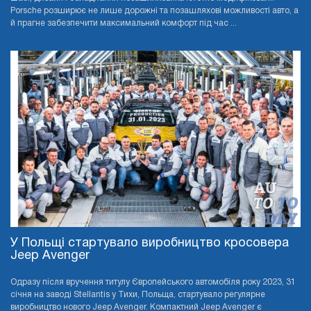
Porsche розширює не лише дорожні та позашляхові можливості авто, а
й прагне забезпечити максимальний комфорт під час ...
У Польщі стартувало виробництво кросовера
Jeep Avenger
Одразу після вручення титулу Європейського автомобіля року 2023, 31
січня на заводі Stellantis у Тихи, Польща, стартувало регулярне
виробництво нового Jeep Avenger. Компактний Jeep Avenger є