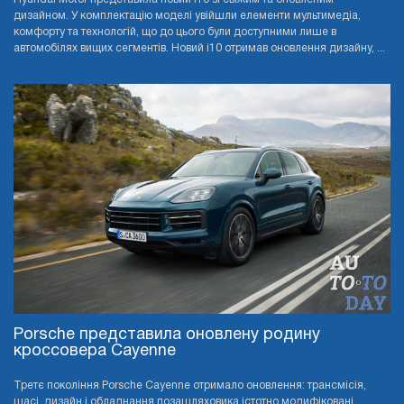
дизайном. У комплектацію моделі увійшли елементи мультимедіа,
комфорту та технологій, що до цього були доступними лише в
автомобілях вищих сегментів. Новий i10 отримав оновлення дизайну, ...
Porsche представила оновлену родину
кроссовера Cayenne
Третє покоління Porsche Cayenne отримало оновлення: трансмісія,
шасі, дизайн і обладнання позашляховика істотно модифіковані.