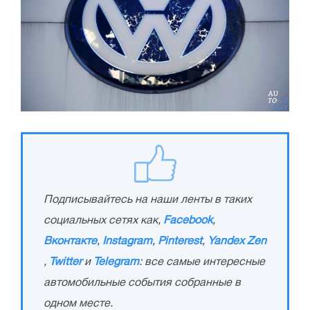
Подписывайтесь на наши ленты в таких
социальных сетях как,
Facebook
,
Вконтакте
,
Instagram
,
Pinterest
,
Yandex Zen
,
Twitter
и
Telegram
: все самые интересные
автомобильные события собранные в
одном месте.