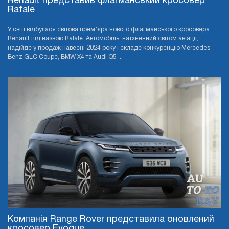
Renault представив флагманський кросовер
Rafale
У світі відбулася світова прем’єра нового флагманського кросовера
Renault під назвою Rafale. Автомобіль, натхненний світом авіації,
надійде у продаж навесні 2024 року і складе конкуренцію Mercedes-
Benz GLC Coupe, BMW X4 та Audi Q5 ...
Компанія Range Rover представила оновлений
кросовер Evoque