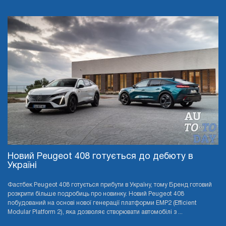
Новий Peugeot 408 готується до дебюту в
Україні
Фастбек Peugeot 408 готується прибути в Україну, тому Бренд готовий
розкрити більше подробиць про новинку. Новий Peugeot 408
побудований на основі нової генерації платформи EMP2 (Efficient
Modular Platform 2), яка дозволяє створювати автомобілі з ...