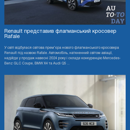
Renault представив флагманський кросовер
Rafale
У світі відбулася світова прем’єра нового флагманського кросовера
Renault під назвою Rafale. Автомобіль, натхненний світом авіації,
надійде у продаж навесні 2024 року і складе конкуренцію Mercedes-
Benz GLC Coupe, BMW X4 та Audi Q5 ...