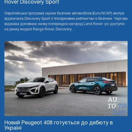
Rover Discovery Sport
Європейська програма оцінки безпеки автомобілів (Euro NCAP) вкотре
відзначила Discovery Sport п’ятизірковим рейтингом із безпеки. Чергова
відзнака доповнює низку попередніх нагород Land Rover: усі доступні
на ринку моделі Range Rover, Discovery ...
Новий Peugeot 408 готується до дебюту в
Україні