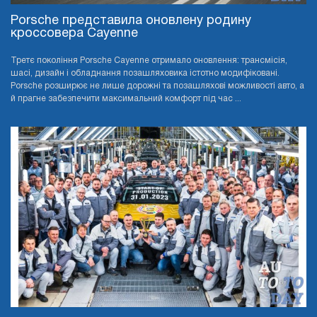
Porsche представила оновлену родину
кроссовера Cayenne
Третє покоління Porsche Cayenne отримало оновлення: трансмісія,
шасі, дизайн і обладнання позашляховика істотно модифіковані.
Porsche розширює не лише дорожні та позашляхові можливості авто, а
й прагне забезпечити максимальний комфорт під час ...