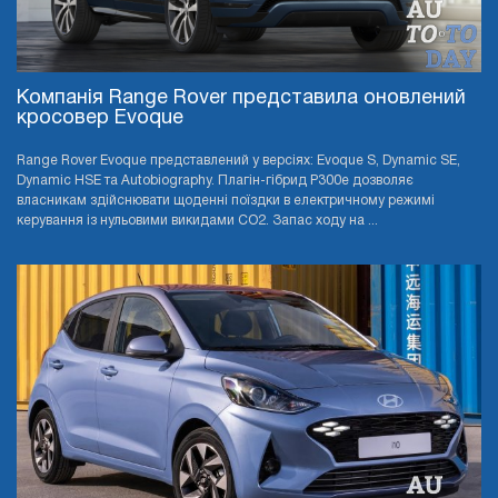
Компанія Range Rover представила оновлений
кросовер Evoque
Range Rover Evoque представлений у версіях: Evoque S, Dynamic SE,
Dynamic HSE та Autobiography. Плагін-гібрид P300e дозволяє
власникам здійснювати щоденні поїздки в електричному режимі
керування із нульовими викидами CO2. Запас ходу на ...