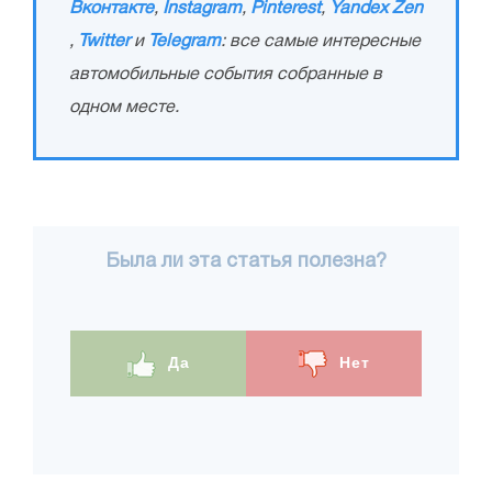
Вконтакте
,
Instagram
,
Pinterest
,
Yandex Zen
,
Twitter
и
Telegram
: все самые интересные
автомобильные события собранные в
одном месте.
Была ли эта статья полезна?
Да
Нет