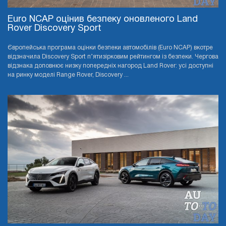
Euro NCAP оцінив безпеку оновленого Land
Rover Discovery Sport
Європейська програма оцінки безпеки автомобілів (Euro NCAP) вкотре
відзначила Discovery Sport п’ятизірковим рейтингом із безпеки. Чергова
відзнака доповнює низку попередніх нагород Land Rover: усі доступні
на ринку моделі Range Rover, Discovery ...