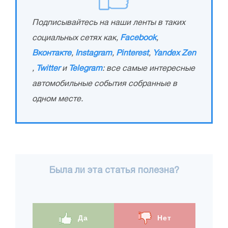
Подписывайтесь на наши ленты в таких
социальных сетях как,
Facebook
,
Вконтакте
,
Instagram
,
Pinterest
,
Yandex Zen
,
Twitter
и
Telegram
: все самые интересные
автомобильные события собранные в
одном месте.
Была ли эта статья полезна?
Да
Нет