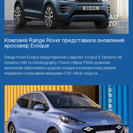
Компанія Range Rover представила оновлений
кросовер Evoque
Range Rover Evoque представлений у версіях: Evoque S, Dynamic SE,
Dynamic HSE та Autobiography. Плагін-гібрид P300e дозволяє
власникам здійснювати щоденні поїздки в електричному режимі
керування із нульовими викидами CO2. Запас ходу на ...