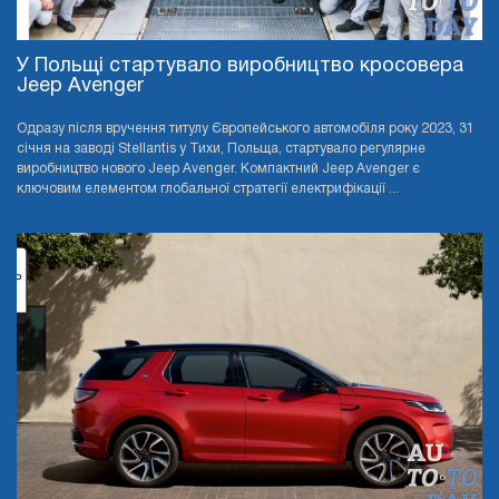
У Польщі стартувало виробництво кросовера
Jeep Avenger
Одразу після вручення титулу Європейського автомобіля року 2023, 31
січня на заводі Stellantis у Тихи, Польща, стартувало регулярне
виробництво нового Jeep Avenger. Компактний Jeep Avenger є
ключовим елементом глобальної стратегії електрифікації ...