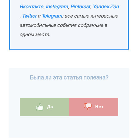
Вконтакте
,
Instagram
,
Pinterest
,
Yandex Zen
,
Twitter
и
Telegram
: все самые интересные
автомобильные события собранные в
одном месте.
Была ли эта статья полезна?
Да
Нет