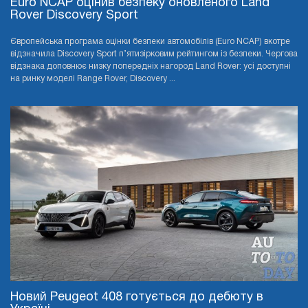
Euro NCAP оцінив безпеку оновленого Land
Rover Discovery Sport
Європейська програма оцінки безпеки автомобілів (Euro NCAP) вкотре
відзначила Discovery Sport п’ятизірковим рейтингом із безпеки. Чергова
відзнака доповнює низку попередніх нагород Land Rover: усі доступні
на ринку моделі Range Rover, Discovery ...
Новий Peugeot 408 готується до дебюту в