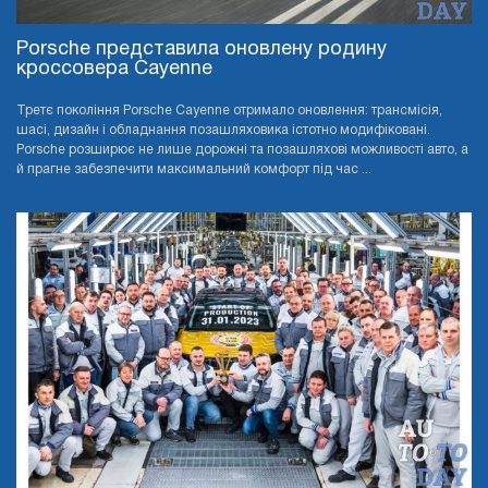
Porsche представила оновлену родину
кроссовера Cayenne
Третє покоління Porsche Cayenne отримало оновлення: трансмісія,
шасі, дизайн і обладнання позашляховика істотно модифіковані.
Porsche розширює не лише дорожні та позашляхові можливості авто, а
й прагне забезпечити максимальний комфорт під час ...