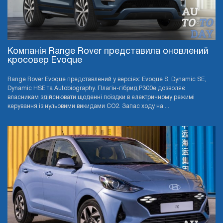
Компанія Range Rover представила оновлений
кросовер Evoque
Range Rover Evoque представлений у версіях: Evoque S, Dynamic SE,
Dynamic HSE та Autobiography. Плагін-гібрид P300e дозволяє
власникам здійснювати щоденні поїздки в електричному режимі
керування із нульовими викидами CO2. Запас ходу на ...