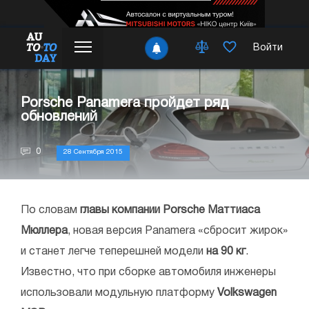
Войти
Porsche Panamera пройдет ряд
обновлений
0
28 Сентября 2015
По словам
главы компании Porsche Маттиаса
Мюллера
, новая версия Panamera «сбросит жирок»
и станет легче теперешней модели
на 90 кг
.
Известно, что при сборке автомобиля инженеры
использовали модульную платформу
Volkswagen