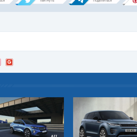
ься
Твитнуть
Поделиться