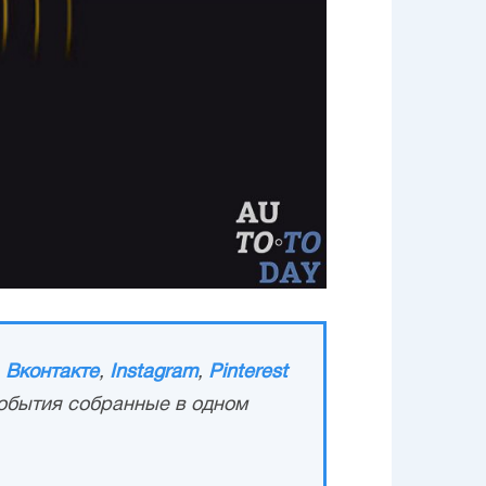
,
Вконтакте
,
Instagram
,
Pinterest
обытия собранные в одном