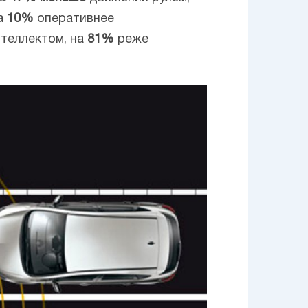
на
10%
оперативнее
нтеллектом, на
81%
реже