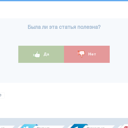
Была ли эта статья полезна?
Да
Нет
е