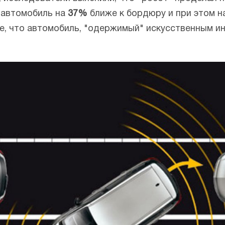
 автомобиль на
37%
ближе к бордюру и при этом 
е, что автомобиль, "одержимый" искусственным и