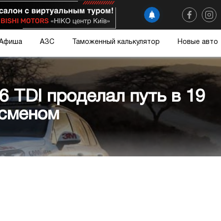
Афиша
АЗС
Таможенный калькулятор
Новые авто
6 TDI проделал путь в 19
дсменом