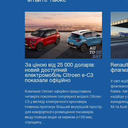
Читайте также
За ціною від 25 000 доларів:
Renaul
новий доступний
флагма
електромобіль Citroen e-C3
показали офіційно
У світі ві
флагмансь
Компанія Citroen офіційно представила
Rafale. Ав
четверте покоління популярної моделі Citroen
надійде у 
C3 у вигляді електричного кросовера.
конкуренц
Новинка пропонує більший внутрішній простір
X4 та Audi 
для комфортного розміщення пасажирів,
вищу позицію водія за кермом (+100 мм),
спрощену ...