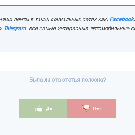
аши ленты в таких социальных сетях как,
Facebook
и
Telegram
: все самые интересные автомобильные с
Была ли эта статья полезна?
Да
Нет