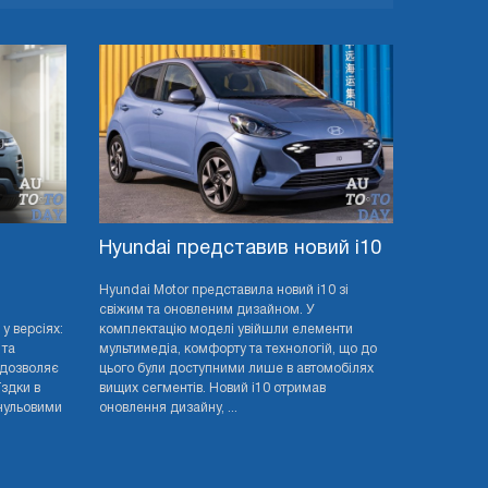
Hyundai представив новий i10
й
Hyundai Motor представила новий i10 зі
свіжим та оновленим дизайном. У
у версіях:
комплектацію моделі увійшли елементи
 та
мультимедіа, комфорту та технологій, що до
 дозволяє
цього були доступними лише в автомобілях
здки в
вищих сегментів. Новий i10 отримав
нульовими
оновлення дизайну, ...