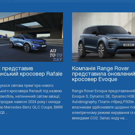
t представив
Компанія Range Rover
нський кросовер Rafale
представила оновлени
кросовер Evoque
дбулася світова прем’єра нового
кого кросовера Renault під назвою
Range Rover Evoque представлений 
томобіль, натхненний світом авіації,
Evoque S, Dynamic SE, Dynamic HSE
продаж навесні 2024 року і складе
Autobiography. Плагін-гібрид P300e
ію Mercedes-Benz GLC Coupe, BMW
власникам здійснювати щоденні пої
Q5 ...
електричному режимі керування із 
викидами CO2. Запас ходу на ...