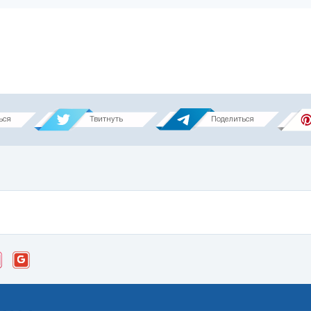
ься
Твитнуть
Поделиться