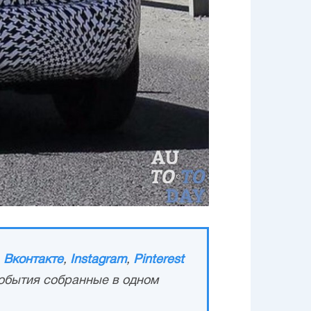
,
Вконтакте
,
Instagram
,
Pinterest
обытия собранные в одном