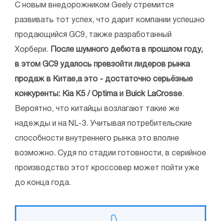
С новым внедорожником Geely стремится
развивать тот успех, что дарит компании успешно
продающийся GC9, также разработанный
Хорбери.
После шумного дебюта в прошлом году,
в этом GC9 удалось превзойти лидеров рынка
продаж в Китае,а это - достаточно серьёзные
конкуренты: Kia K5 / Optima и Buick LaCrosse
.
Вероятно, что китайцы возлагают такие же
надежды и на NL-3. Учитывая потребительские
способности внутреннего рынка это вполне
возможно. Судя по стадии готовности, в серийное
производство этот кроссовер может пойти уже
до конца года.