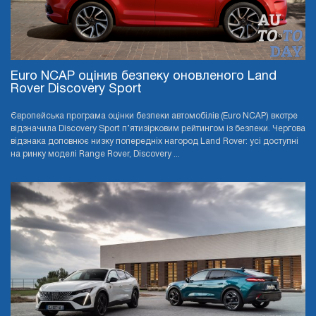
Euro NCAP оцінив безпеку оновленого Land
Rover Discovery Sport
Європейська програма оцінки безпеки автомобілів (Euro NCAP) вкотре
відзначила Discovery Sport п’ятизірковим рейтингом із безпеки. Чергова
відзнака доповнює низку попередніх нагород Land Rover: усі доступні
на ринку моделі Range Rover, Discovery ...