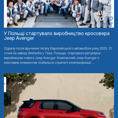
У Польщі стартувало виробництво кросовера
Jeep Avenger
Одразу після вручення титулу Європейського автомобіля року 2023, 31
січня на заводі Stellantis у Тихи, Польща, стартувало регулярне
виробництво нового Jeep Avenger. Компактний Jeep Avenger є
ключовим елементом глобальної стратегії електрифікації ...