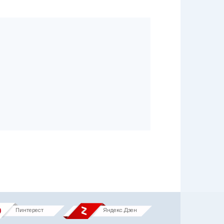
Пинтерест
Яндекс.Дзен