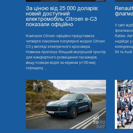
За ціною від 25 000 доларів:
Renaul
новий доступний
флагма
електромобіль Citroen e-C3
показали офіційно
У світі ві
флагмансь
Компанія Citroen офіційно представила
Rafale. Ав
четверте покоління популярної моделі Citroen
надійде у 
C3 у вигляді електричного кросовера.
конкуренц
Новинка пропонує більший внутрішній простір
X4 та Audi 
для комфортного розміщення пасажирів,
вищу позицію водія за кермом (+100 мм),
спрощену ...