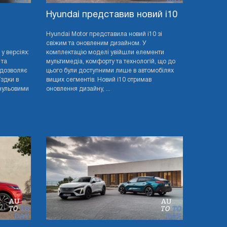
Hyundai представив новий i10
й
Hyundai Motor представила новий i10 зі
свіжим та оновленим дизайном. У
у версіях:
комплектацію моделі увійшли елементи
 та
мультимедіа, комфорту та технологій, що до
 дозволяє
цього були доступними лише в автомобілях
здки в
вищих сегментів. Новий i10 отримав
нульовими
оновлення дизайну, ...