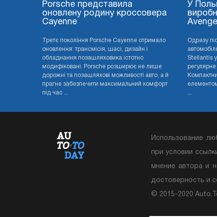
Porsche представила
У Поль
оновлену родину кроссовера
виробн
Cayenne
Avenge
Третє покоління Porsche Cayenne отримало
Одразу пі
оновлення: трансмісія, шасі, дизайн і
автомобіля
обладнання позашляховика істотно
Stellantis
модифіковані. Porsche розширює не лише
регулярне
дорожні та позашляхові можливості авто, а й
Компактни
прагне забезпечити максимальний комфорт
елементом 
під час ...
...
Использование лю
при условии ссылк
мнение автора и н
достоверность и 
© 2015-2020 Auto.