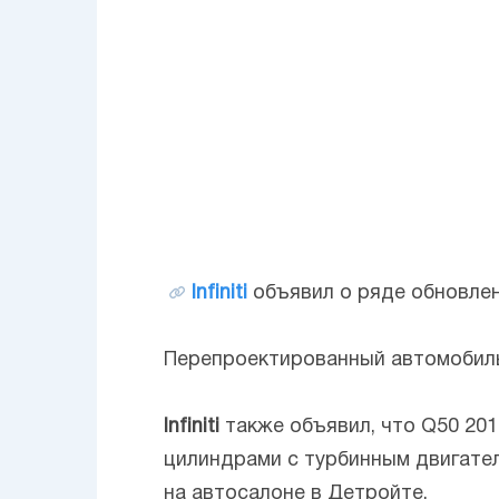
Infiniti
объявил о ряде обновле
Перепроектированный автомобил
Infiniti
также объявил, что Q50 201
цилиндрами с турбинным двигател
на автосалоне в Детройте.