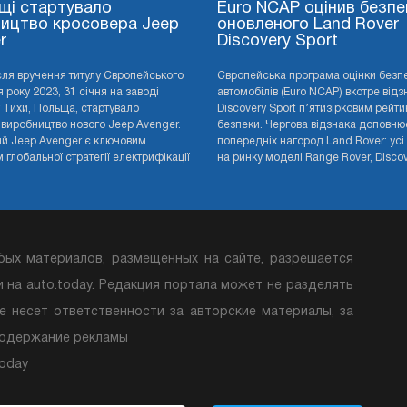
щі стартувало
Euro NCAP оцінив безпе
ицтво кросовера Jeep
оновленого Land Rover
r
Discovery Sport
сля вручення титулу Європейського
Європейська програма оцінки безп
 року 2023, 31 січня на заводі
автомобілів (Euro NCAP) вкотре від
 у Тихи, Польща, стартувало
Discovery Sport п’ятизірковим рейти
 виробництво нового Jeep Avenger.
безпеки. Чергова відзнака доповню
й Jeep Avenger є ключовим
попередніх нагород Land Rover: усі
глобальної стратегії електрифікації
на ринку моделі Range Rover, Discove
бых материалов, размещенных на сайте, разрешается
и на auto.today. Редакция портала может не разделять
е несет ответственности за авторские материалы, за
содержание рекламы
Today