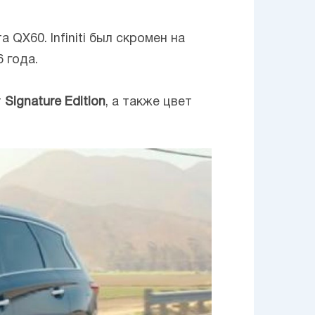
X60. Infiniti был скромен на
 года.
т
Signature Edition
, а также цвет