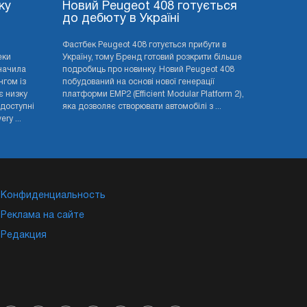
ку
Новий Peugeot 408 готується
до дебюту в Україні
Фастбек Peugeot 408 готується прибути в
еки
Україну, тому Бренд готовий розкрити більше
значила
подробиць про новинку. Новий Peugeot 408
нгом із
побудований на основі нової генерації
є низку
платформи EMP2 (Efficient Modular Platform 2),
 доступні
яка дозволяє створювати автомобілі з ...
ry ...
Конфиденциальность
Реклама на сайте
Редакция