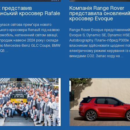
t представив
Компанія Range Rover
нський кросовер Rafale
представила оновлени
кросовер Evoque
дбулася світова прем’єра нового
кого кросовера Renault під назвою
Range Rover Evoque представлений 
томобіль, натхненний світом авіації,
Evoque S, Dynamic SE, Dynamic HSE
продаж навесні 2024 року і складе
Autobiography. Плагін-гібрид P300e
ію Mercedes-Benz GLC Coupe, BMW
власникам здійснювати щоденні пої
Q5 ...
електричному режимі керування із 
викидами CO2. Запас ходу на ...