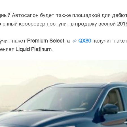
й Автосалон будет также площадкой для дебюта Q
вленный кроссовер поступит в продажу весной 2016
лучит пакет
Premium Select
, а
QX80
получит паке
меняет
Liquid Platinum
.