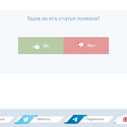
Была ли эта статья полезна?
Да
Нет
ься
Твитнуть
Поделиться