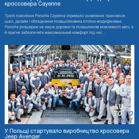
кроссовера Cayenne
Третє покоління Porsche Cayenne отримало оновлення: трансмісія,
шасі, дизайн і обладнання позашляховика істотно модифіковані.
Porsche розширює не лише дорожні та позашляхові можливості авто, а
й прагне забезпечити максимальний комфорт під час ...
У Польщі стартувало виробництво кросовера
Jeep Avenger