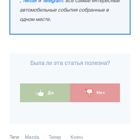
,
Twitter
и
Telegram
: все самые интересные
автомобильные события собранные в
одном месте.
Была ли эта статья полезна?
Да
Нет
Теги:
Mazda
Тизер
Koeru