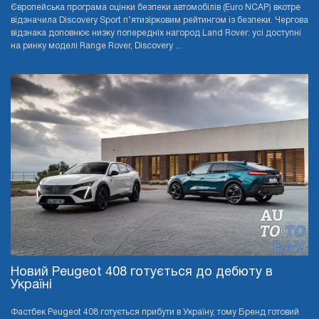
Європейська програма оцінки безпеки автомобілів (Euro NCAP) вкотре
відзначила Discovery Sport п’ятизірковим рейтингом із безпеки. Чергова
відзнака доповнює низку попередніх нагород Land Rover: усі доступні
на ринку моделі Range Rover, Discovery ...
Новий Peugeot 408 готується до дебюту в
Україні
Фастбек Peugeot 408 готується прибути в Україну, тому Бренд готовий