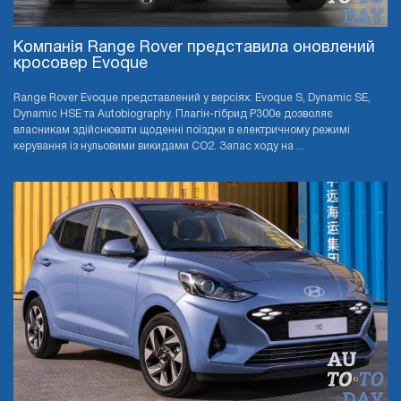
Компанія Range Rover представила оновлений
кросовер Evoque
Range Rover Evoque представлений у версіях: Evoque S, Dynamic SE,
Dynamic HSE та Autobiography. Плагін-гібрид P300e дозволяє
власникам здійснювати щоденні поїздки в електричному режимі
керування із нульовими викидами CO2. Запас ходу на ...