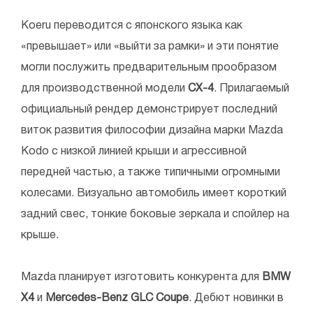
Koeru переводится с японского языка как
«превышает» или «выйти за рамки» и эти понятие
могли послужить предварительным прообразом
для производственной модели
CX-4
. Прилагаемый
официальный рендер демонстрирует последний
виток развития философии дизайна марки Mazda
Kodo с низкой линией крыши и агрессивной
передней частью, а также типичными огромными
колесами. Визуально автомобиль имеет короткий
задний свес, тонкие боковые зеркала и спойлер на
крыше.
Mazda планирует изготовить конкурента для
BMW
X4
и
Mercedes-Benz GLC Coupe
. Дебют новинки в