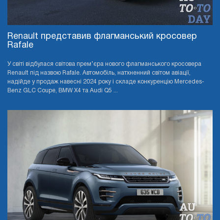
Renault представив флагманський кросовер
Rafale
У світі відбулася світова прем’єра нового флагманського кросовера
Renault під назвою Rafale. Автомобіль, натхненний світом авіації,
надійде у продаж навесні 2024 року і складе конкуренцію Mercedes-
Benz GLC Coupe, BMW X4 та Audi Q5 ...