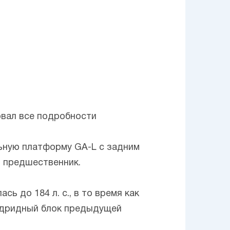
овал все подробности
льную платформу GA-L с задним
й предшественник.
ь до 184 л. с., в то время как
гидридный блок предыдущей