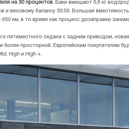
биля на 30 процентов
. Баки вмещают 5,6 кг водоро
ai и весовому балансу 50:50. Большая вместимост
о 650 км, в то время как процесс дозаправки заним
о пятиместного седана с задним приводом, новая T
о и более просторной. Европейским покупателям б
d, High и High +.