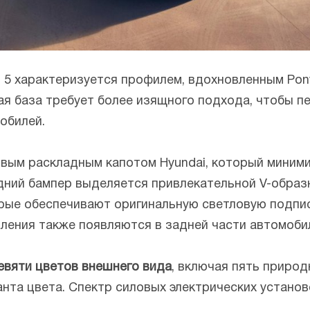
 5 характеризуется профилем, вдохновленным Pon
ая база требует более изящного подхода, чтобы 
обилей.
вым раскладным капотом Hyundai, который миними
дний бампер выделяется привлекательной V-образ
орые обеспечивают оригинальную светловую подпись
ления также появляются в задней части автомоби
евяти цветов внешнего вида
, включая пять природ
анта цвета. Спектр силовых электрических устано