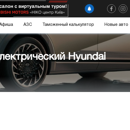
Афиша
АЗС
Таможенный калькулятор
Новые авто
лектрический Hyundai