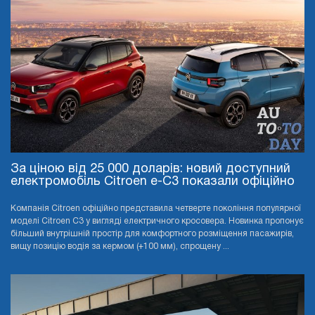
За ціною від 25 000 доларів: новий доступний
електромобіль Citroen e-C3 показали офіційно
Компанія Citroen офіційно представила четверте покоління популярної
моделі Citroen C3 у вигляді електричного кросовера. Новинка пропонує
більший внутрішній простір для комфортного розміщення пасажирів,
вищу позицію водія за кермом (+100 мм), спрощену ...