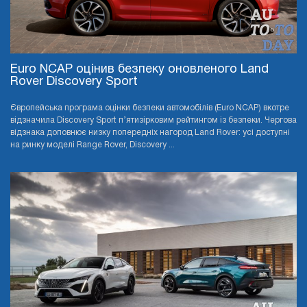
Euro NCAP оцінив безпеку оновленого Land
Rover Discovery Sport
Європейська програма оцінки безпеки автомобілів (Euro NCAP) вкотре
відзначила Discovery Sport п’ятизірковим рейтингом із безпеки. Чергова
відзнака доповнює низку попередніх нагород Land Rover: усі доступні
на ринку моделі Range Rover, Discovery ...