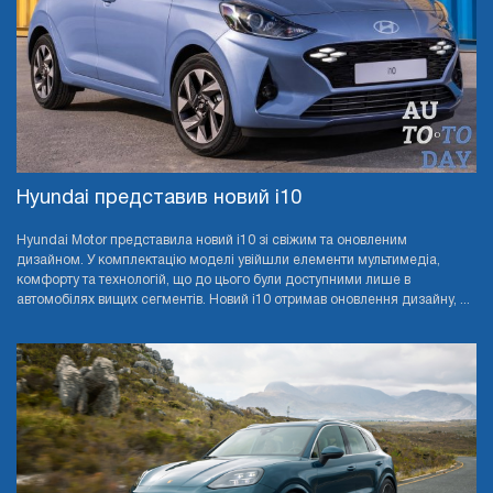
Hyundai представив новий i10
Hyundai Motor представила новий i10 зі свіжим та оновленим
дизайном. У комплектацію моделі увійшли елементи мультимедіа,
комфорту та технологій, що до цього були доступними лише в
автомобілях вищих сегментів. Новий i10 отримав оновлення дизайну, ...