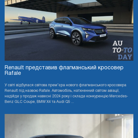
Renault представив флагманський кросовер
Rafale
У світі відбулася світова прем’єра нового флагманського кросовера
Renault під назвою Rafale. Автомобіль, натхненний світом авіації,
надійде у продаж навесні 2024 року і складе конкуренцію Mercedes-
Benz GLC Coupe, BMW X4 та Audi Q5 ...