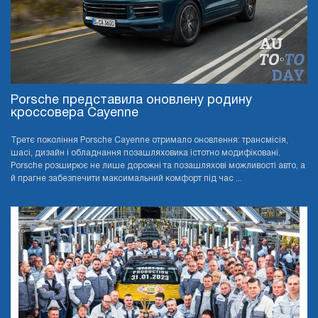
Porsche представила оновлену родину
кроссовера Cayenne
Третє покоління Porsche Cayenne отримало оновлення: трансмісія,
шасі, дизайн і обладнання позашляховика істотно модифіковані.
Porsche розширює не лише дорожні та позашляхові можливості авто, а
й прагне забезпечити максимальний комфорт під час ...