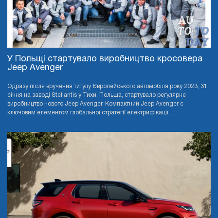
У Польщі стартувало виробництво кросовера
Jeep Avenger
Одразу після вручення титулу Європейського автомобіля року 2023, 31
січня на заводі Stellantis у Тихи, Польща, стартувало регулярне
виробництво нового Jeep Avenger. Компактний Jeep Avenger є
ключовим елементом глобальної стратегії електрифікації ...