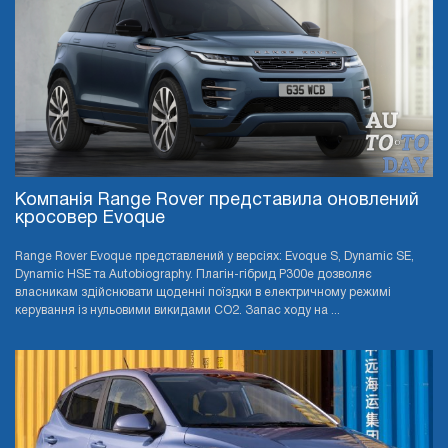
Компанія Range Rover представила оновлений
кросовер Evoque
Range Rover Evoque представлений у версіях: Evoque S, Dynamic SE,
Dynamic HSE та Autobiography. Плагін-гібрид P300e дозволяє
власникам здійснювати щоденні поїздки в електричному режимі
керування із нульовими викидами CO2. Запас ходу на ...