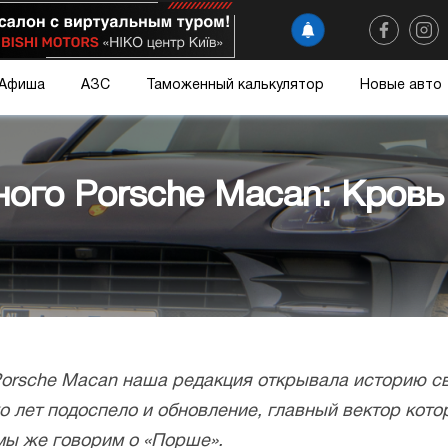
Афиша
АЗС
Таможенный калькулятор
Новые авто
ного Porsche Macan: Кровь
Porsche Macan наша редакция открывала историю св
о лет подоспело и обновление, главный вектор кото
мы же говорим о «Порше».