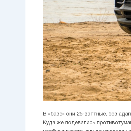
В «базе» они 25-ваттные, без ада
Куда же подевались противотума